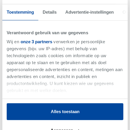
Toestemming
Details
Advertentie-instellingen
Ove
Verantwoord gebruik van uw gegevens
Wij en
onze 3 partners
verwerken je persoonlijke
Veurne
-
Project
gegevens (bijv. uw IP-adres) met behulp van
Residentie OTAX
technologieën zoals cookies om informatie op uw
apparaat op te slaan en te gebruiken met als doel
Vanaf €305.000
gepersonaliseerde advertenties en content, metingen aan
21 Entiteiten
advertenties en content, inzicht in publiek en
productontwikkeling. U kunt kiezen wie uw gegevens
gebruikt en met welke doelen.
PROJECT
Als u het toestaat, willen we ook graag:
Alles toestaan
Informatie verzamelen over uw geografische
locatie, die tot een paar meter nauwkeurig kan zijn
Uw apparaat identificeren door het actief te