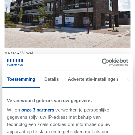
Aalter
-
Winkel
€410.000
Bew. Opp. 228 m²
Toestemming
Details
Advertentie-instellingen
Ove
Verantwoord gebruik van uw gegevens
Wij en
onze 3 partners
verwerken je persoonlijke
Net gemist
gegevens (bijv. uw IP-adres) met behulp van
technologieën zoals cookies om informatie op uw
apparaat op te slaan en te gebruiken met als doel
VERKOCHT