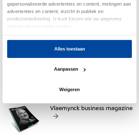
gepersonaliseerde advertenties en content, metingen aan
advertenties en content, inzicht in publiek en
productontwikkeling. U kunt kiezen wie uw gegevens
gebruikt en met welke doelen.
Als u het toestaat, willen we ook graag:
Alles toestaan
Informatie verzamelen over uw geografische
locatie, die tot een paar meter nauwkeurig kan zijn
Uw apparaat identificeren door het actief te
Aanpassen
scannen op specifieke eigenschappen (fingerprinting)
-
Woning
Lees meer over hoe uw persoonlijke gegevens worden
verwerkt en stel uw voorkeuren in het
detailgedeelte
in. U
Weigeren
kunt uw toestemming op elk moment wijzigen of
intrekken in de Cookieverklaring.
Vlaemynck business magazine
We gebruiken cookies om content en advertenties te
personaliseren, om functies voor social media te bieden
en om ons websiteverkeer te analyseren. Ook delen we