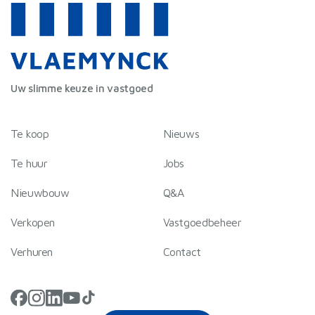
informatie over uw gebruik van onze site met onze
partners voor social media, adverteren en analyse. Deze
partners kunnen deze gegevens combineren met andere
informatie die u aan ze heeft verstrekt of die ze hebben
verzameld op basis van uw gebruik van hun services.
Uw slimme keuze in vastgoed
Te koop
Nieuws
Te huur
Jobs
Nieuwbouw
Q&A
Verkopen
Vastgoedbeheer
Verhuren
Contact