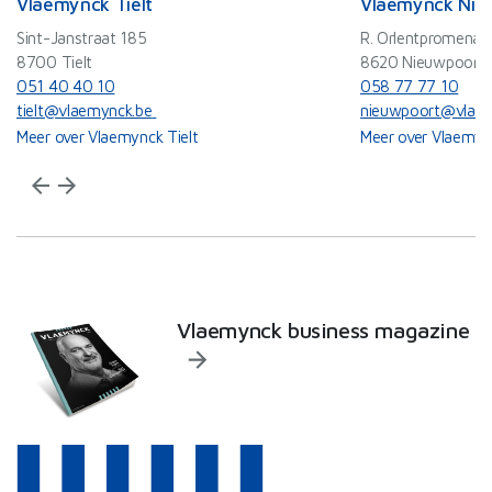
Vlaemynck Tielt
Vlaemynck Nie
Sint-Janstraat 185
R. Orlentpromenad
8700 Tielt
8620 Nieuwpoort
051 40 40 10
058 77 77 10
tielt@vlaemynck.be
nieuwpoort@vlaem
Meer over Vlaemynck Tielt
Meer over Vlaemyn
arrow_back
arrow_forward
Vlaemynck business magazine