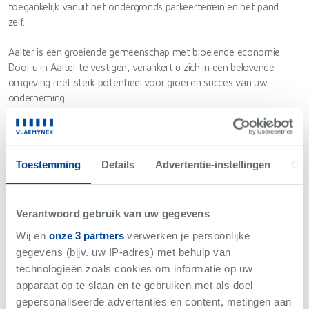
toegankelijk vanuit het ondergronds parkeerterrein en het pand
zelf.
Aalter is een groeiende gemeenschap met bloeiende economie.
Door u in Aalter te vestigen, verankert u zich in een belovende
omgeving met sterk potentieel voor groei en succes van uw
onderneming.
Optioneel kunnen er parkeerplaatsen aangekocht worden.
Toestemming
Details
Advertentie-instellingen
Ove
Verantwoord gebruik van uw gegevens
Niet gevonden wat je zoekt?
Wij en
onze 3 partners
verwerken je persoonlijke
Wij brengen je op de hoogte als er iets binnenkomt met
gegevens (bijv. uw IP-adres) met behulp van
jouw criteria.
technologieën zoals cookies om informatie op uw
apparaat op te slaan en te gebruiken met als doel
Hou me op de hoogte
gepersonaliseerde advertenties en content, metingen aan