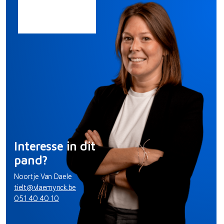
Interesse in dit
pand?
Noortje Van Daele
tielt@vlaemynck.be
051 40 40 10