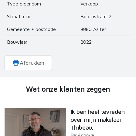
partners voor social media, adverteren en analyse. Deze
Type eigendom
Verkoop
partners kunnen deze gegevens combineren met andere
informatie die u aan ze heeft verstrekt of die ze hebben
Straat + nr
Bobijnstraat 2
verzameld op basis van uw gebruik van hun services.
Gemeente + postcode
9880 Aalter
Bouwjaar
2022
Afdrukken
Wat onze klanten zeggen
Ik ben heel tevreden
over mijn makelaar
Thibeau.
Bavikhove