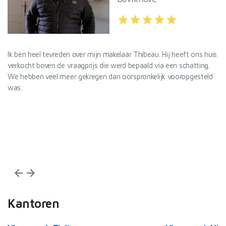
star
star
star
star
star
l
Ik ben heel tevreden over mijn makelaar Thibeau. Hij heeft ons huis
De
verkocht boven de vraagprijs die werd bepaald via een schatting.
Va
We hebben veel meer gekregen dan oorspronkelijk vooropgesteld
Id
was.
af
De
ef
Wi
arrow_back
arrow_forward
Kantoren