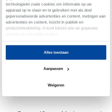
technologieën zoals cookies om informatie op uw
Net gemist
apparaat op te slaan en te gebruiken met als doel
gepersonaliseerde advertenties en content, metingen aan
advertenties en content, inzicht in publiek en
VERKOCHT
productontwikkeling. U kunt kiezen wie uw gegevens
gebruikt en met welke doelen.
Als u het toestaat, willen we ook graag:
Alles toestaan
Informatie verzamelen over uw geografische
locatie, die tot een paar meter nauwkeurig kan zijn
Uw apparaat identificeren door het actief te
Aanpassen
scannen op specifieke eigenschappen (fingerprinting)
Lees meer over hoe uw persoonlijke gegevens worden
verwerkt en stel uw voorkeuren in het
detailgedeelte
in. U
Weigeren
-
Woning
kunt uw toestemming op elk moment wijzigen of
intrekken in de Cookieverklaring.
We gebruiken cookies om content en advertenties te