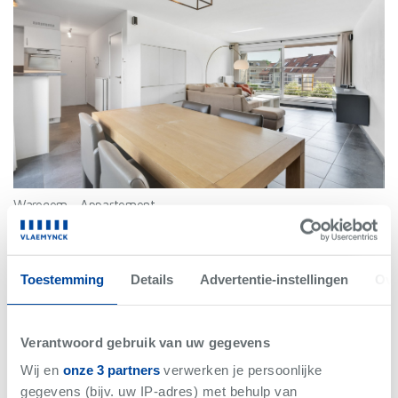
Waregem
-
Appartement
€235.000
Bew. Opp. 80 m²
2 slaapkamer(s)
Toestemming
Details
Advertentie-instellingen
Ove
A
Verantwoord gebruik van uw gegevens
Wij en
onze 3 partners
verwerken je persoonlijke
gegevens (bijv. uw IP-adres) met behulp van