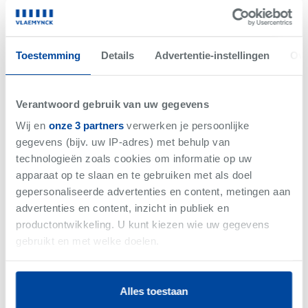
Net gemist
VERKOCHT
Toestemming
Details
Advertentie-instellingen
Ove
Verantwoord gebruik van uw gegevens
Wij en
onze 3 partners
verwerken je persoonlijke
gegevens (bijv. uw IP-adres) met behulp van
technologieën zoals cookies om informatie op uw
apparaat op te slaan en te gebruiken met als doel
gepersonaliseerde advertenties en content, metingen aan
advertenties en content, inzicht in publiek en
productontwikkeling. U kunt kiezen wie uw gegevens
-
Woning
gebruikt en met welke doelen.
Als u het toestaat, willen we ook graag:
Alles toestaan
Informatie verzamelen over uw geografische
Vlaemynck business magazine