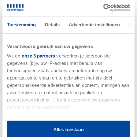
Net gemist
VERKOCHT
Toestemming
Details
Advertentie-instellingen
Ove
Verantwoord gebruik van uw gegevens
Wij en
onze 3 partners
verwerken je persoonlijke
gegevens (bijv. uw IP-adres) met behulp van
technologieën zoals cookies om informatie op uw
apparaat op te slaan en te gebruiken met als doel
gepersonaliseerde advertenties en content, metingen aan
advertenties en content, inzicht in publiek en
productontwikkeling. U kunt kiezen wie uw gegevens
-
Woning
gebruikt en met welke doelen.
Als u het toestaat, willen we ook graag:
Alles toestaan
Informatie verzamelen over uw geografische
Vlaemynck business magazine