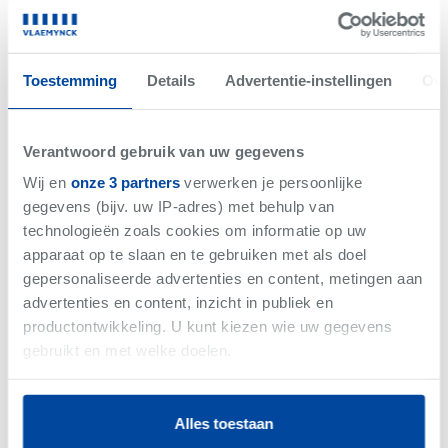
Net gemist
VERKOCHT
Toestemming
Details
Advertentie-instellingen
Ove
Verantwoord gebruik van uw gegevens
Wij en
onze 3 partners
verwerken je persoonlijke
gegevens (bijv. uw IP-adres) met behulp van
technologieën zoals cookies om informatie op uw
apparaat op te slaan en te gebruiken met als doel
gepersonaliseerde advertenties en content, metingen aan
advertenties en content, inzicht in publiek en
productontwikkeling. U kunt kiezen wie uw gegevens
-
Woning
gebruikt en met welke doelen.
Als u het toestaat, willen we ook graag:
Alles toestaan
Informatie verzamelen over uw geografische
Vlaemynck business magazine