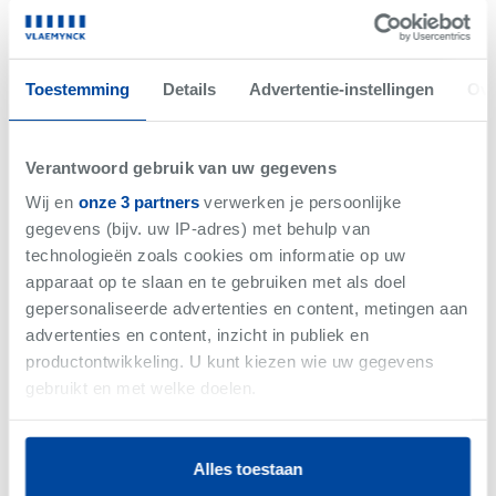
Net gemist
VERKOCHT
Toestemming
Details
Advertentie-instellingen
Ove
Verantwoord gebruik van uw gegevens
Wij en
onze 3 partners
verwerken je persoonlijke
gegevens (bijv. uw IP-adres) met behulp van
technologieën zoals cookies om informatie op uw
apparaat op te slaan en te gebruiken met als doel
gepersonaliseerde advertenties en content, metingen aan
advertenties en content, inzicht in publiek en
productontwikkeling. U kunt kiezen wie uw gegevens
-
Woning
gebruikt en met welke doelen.
Als u het toestaat, willen we ook graag:
Alles toestaan
Informatie verzamelen over uw geografische
Vlaemynck business magazine