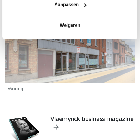
Uw apparaat identificeren door het actief te
Aanpassen
VERKOCHT
scannen op specifieke eigenschappen (fingerprinting)
Lees meer over hoe uw persoonlijke gegevens worden
verwerkt en stel uw voorkeuren in het
detailgedeelte
in. U
Weigeren
kunt uw toestemming op elk moment wijzigen of
intrekken in de Cookieverklaring.
We gebruiken cookies om content en advertenties te
personaliseren, om functies voor social media te bieden
en om ons websiteverkeer te analyseren. Ook delen we
informatie over uw gebruik van onze site met onze
partners voor social media, adverteren en analyse. Deze
-
Woning
partners kunnen deze gegevens combineren met andere
informatie die u aan ze heeft verstrekt of die ze hebben
verzameld op basis van uw gebruik van hun services.
Vlaemynck business magazine