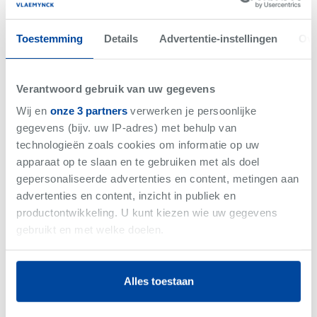
Toestemming
Details
Advertentie-instellingen
Ove
Verantwoord gebruik van uw gegevens
Wij en
onze 3 partners
verwerken je persoonlijke
Oostduinkerke
-
Project
gegevens (bijv. uw IP-adres) met behulp van
Residentie Mare
technologieën zoals cookies om informatie op uw
apparaat op te slaan en te gebruiken met als doel
Vanaf €435.000
gepersonaliseerde advertenties en content, metingen aan
7 Entiteiten
advertenties en content, inzicht in publiek en
productontwikkeling. U kunt kiezen wie uw gegevens
gebruikt en met welke doelen.
Als u het toestaat, willen we ook graag:
Alles toestaan
Informatie verzamelen over uw geografische
Net gemist
locatie, die tot een paar meter nauwkeurig kan zijn