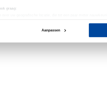
 ook graag:
 over uw geografische locatie, die tot een paar meter nauwkeuri
eren door het actief te scannen op specifieke eigenschappen (fing
onlijke gegevens worden verwerkt en stel uw voorkeuren in he
Aanpassen
jzigen of intrekken in de Cookieverklaring.
ent en advertenties te personaliseren, om functies voor social
. Ook delen we informatie over uw gebruik van onze site met on
e. Deze partners kunnen deze gegevens combineren met andere i
erzameld op basis van uw gebruik van hun services.