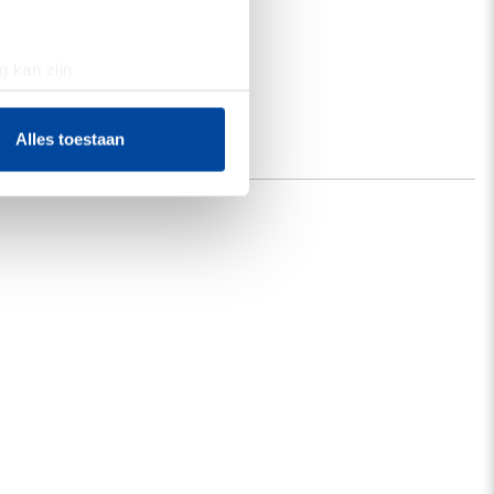
g kan zijn
erprinting)
t
detailgedeelte
in. U kunt uw
Alles toestaan
 media te bieden en om ons
ze partners voor social
nformatie die u aan ze heeft