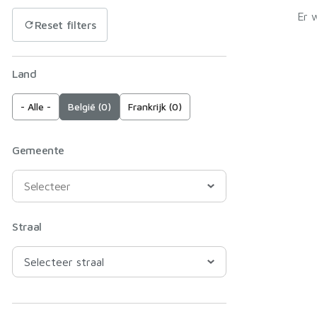
Er 
Reset filters
Land
- Alle -
België (0)
Frankrijk (0)
Gemeente
Straal