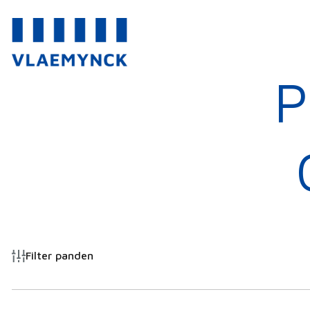
P
Filter panden