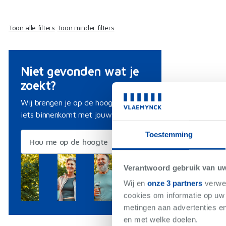
Toon alle filters
Toon minder filters
Niet gevonden wat je
zoekt?
Wij brengen je op de hoogte als er
iets binnenkomt met jouw criteria.
Toestemming
Hou me op de hoogte
Verantwoord gebruik van u
Wij en
onze 3 partners
verwer
cookies om informatie op uw 
metingen aan advertenties en
en met welke doelen.