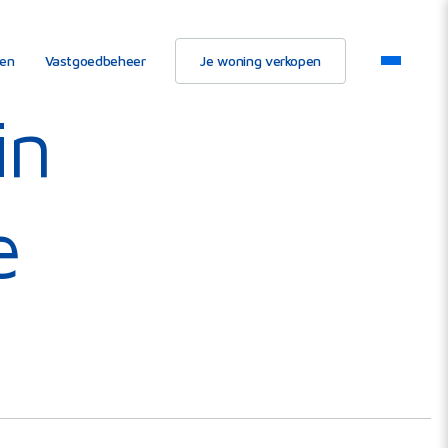
ten
Vastgoedbeheer
Je woning verkopen
in
e