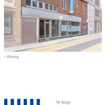
-
Woning
Te koop