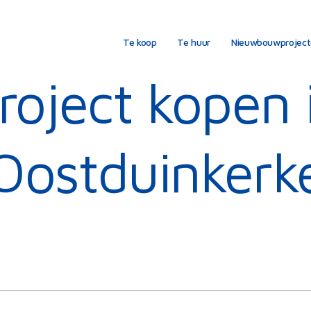
Te koop
Te huur
Nieuwbouwprojec
roject kopen 
Oostduinkerk