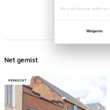
Als u het toestaat, willen we
Informatie verzamelen
Uw apparaat identific
Lees meer over hoe uw perso
Weigeren
toestemming op elk moment wi
We gebruiken cookies om cont
websiteverkeer te analyseren
media, adverteren en analys
Net gemist
verstrekt of die ze hebben v
VERKOCHT