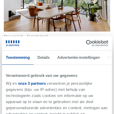
Nieuwpoort
-
Appartement
€1.525.000
Bew. Opp. 125.66 m²
3 slaapkamer(s)
Toestemming
Details
Advertentie-instellingen
Ove
Verantwoord gebruik van uw gegevens
Wij en
onze 3 partners
verwerken je persoonlijke
gegevens (bijv. uw IP-adres) met behulp van
technologieën zoals cookies om informatie op uw
apparaat op te slaan en te gebruiken met als doel
gepersonaliseerde advertenties en content, metingen aan
advertenties en content, inzicht in publiek en