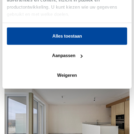
productontwikkeling. U kunt kiezen wie uw gegevens
gebruikt en met welke doelen.
Als u het toestaat, willen we ook graag:
Nieuwpoort
-
Appartement
Alles toestaan
Informatie verzamelen over uw geografische
€775.000
locatie, die tot een paar meter nauwkeurig kan zijn
Bew. Opp. 79 m²
Uw apparaat identificeren door het actief te
Aanpassen
2 slaapkamer(s)
scannen op specifieke eigenschappen (fingerprinting)
B
Lees meer over hoe uw persoonlijke gegevens worden
verwerkt en stel uw voorkeuren in het
detailgedeelte
in. U
Weigeren
kunt uw toestemming op elk moment wijzigen of
intrekken in de Cookieverklaring.
We gebruiken cookies om content en advertenties te
personaliseren, om functies voor social media te bieden
en om ons websiteverkeer te analyseren. Ook delen we
informatie over uw gebruik van onze site met onze
partners voor social media, adverteren en analyse. Deze