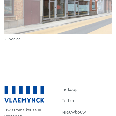
-
Woning
Te koop
Te huur
Uw slimme keuze in
Nieuwbouw
vastgoed