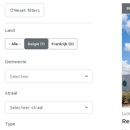
P
Reset filters
Land
- Alle -
België (1)
Frankrijk (0)
Gemeente
Straal
Lich
Re
Type