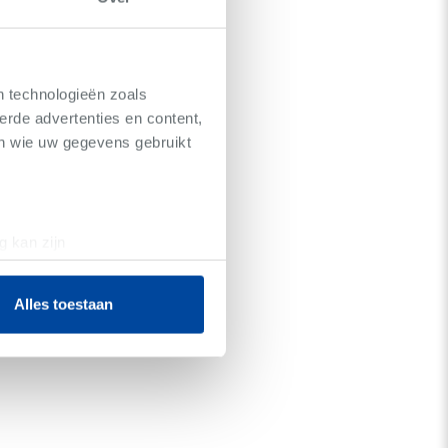
n technologieën zoals
erde advertenties en content,
en wie uw gegevens gebruikt
g kan zijn
erprinting)
t
detailgedeelte
in. U kunt uw
Alles toestaan
 media te bieden en om ons
ze partners voor social
nformatie die u aan ze heeft