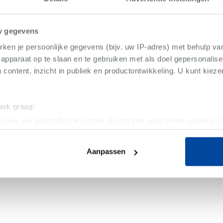
w gegevens
ken je persoonlijke gegevens (bijv. uw IP-adres) met behulp va
apparaat op te slaan en te gebruiken met als doel gepersonalise
 content, inzicht in publiek en productontwikkeling. U kunt kiez
 ook graag:
 over uw geografische locatie, die tot een paar meter nauwkeuri
eren door het actief te scannen op specifieke eigenschappen (fing
onlijke gegevens worden verwerkt en stel uw voorkeuren in he
Aanpassen
jzigen of intrekken in de Cookieverklaring.
ent en advertenties te personaliseren, om functies voor social
. Ook delen we informatie over uw gebruik van onze site met on
e. Deze partners kunnen deze gegevens combineren met andere i
erzameld op basis van uw gebruik van hun services.