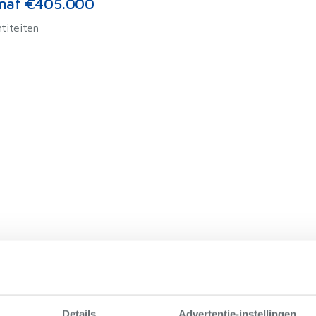
naf €405.000
titeiten
Details
Advertentie-instellingen