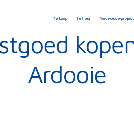
Te koop
Te huur
Nieuwbouwprojec
stgoed kopen
Ardooie