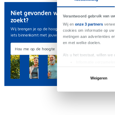
Niet gevonden wat je
Verantwoord gebruik van u
zoekt?
Wij en
onze 3 partners
verwer
Wij brengen je op de hoogte als er
cookies om informatie op uw 
iets binnenkomt met jouw criteria.
metingen aan advertenties en
en met welke doelen.
Hou me op de hoogte
Als u het toestaat, willen we
Informatie verzamelen
Uw apparaat identific
Lees meer over hoe uw perso
Weigeren
toestemming op elk moment wi
We gebruiken cookies om cont
websiteverkeer te analyseren
media, adverteren en analys
verstrekt of die ze hebben v