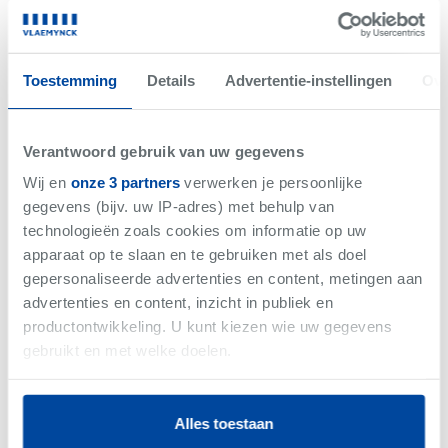
Net gemist
VERKOCHT
Toestemming
Details
Advertentie-instellingen
Ove
Verantwoord gebruik van uw gegevens
Wij en
onze 3 partners
verwerken je persoonlijke
gegevens (bijv. uw IP-adres) met behulp van
technologieën zoals cookies om informatie op uw
apparaat op te slaan en te gebruiken met als doel
gepersonaliseerde advertenties en content, metingen aan
advertenties en content, inzicht in publiek en
productontwikkeling. U kunt kiezen wie uw gegevens
-
Woning
gebruikt en met welke doelen.
Als u het toestaat, willen we ook graag:
Alles toestaan
Informatie verzamelen over uw geografische
Vlaemynck business magazine