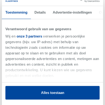
Toestemming
Details
Advertentie-instellingen
Ove
Verantwoord gebruik van uw gegevens
Wij en
onze 3 partners
verwerken je persoonlijke
Koksijde
-
Project
gegevens (bijv. uw IP-adres) met behulp van
Residentie Les Moineaux
technologieën zoals cookies om informatie op uw
Vanaf €351.810
apparaat op te slaan en te gebruiken met als doel
gepersonaliseerde advertenties en content, metingen aan
9 Entiteiten
advertenties en content, inzicht in publiek en
productontwikkeling. U kunt kiezen wie uw gegevens
gebruikt en met welke doelen.
PROJECT
Als u het toestaat, willen we ook graag:
Alles toestaan
Informatie verzamelen over uw geografische
locatie, die tot een paar meter nauwkeurig kan zijn
Uw apparaat identificeren door het actief te