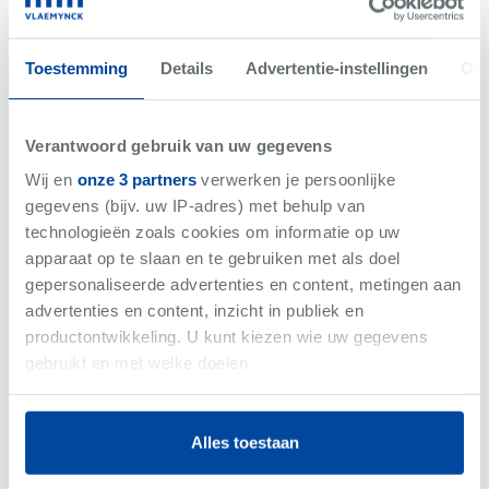
Toestemming
Details
Advertentie-instellingen
Ove
Verantwoord gebruik van uw gegevens
Wij en
onze 3 partners
verwerken je persoonlijke
Izegem
-
Appartement
gegevens (bijv. uw IP-adres) met behulp van
€349.000
technologieën zoals cookies om informatie op uw
Bew. Opp. 134 m²
apparaat op te slaan en te gebruiken met als doel
4 slaapkamer(s)
gepersonaliseerde advertenties en content, metingen aan
B
advertenties en content, inzicht in publiek en
productontwikkeling. U kunt kiezen wie uw gegevens
gebruikt en met welke doelen.
Als u het toestaat, willen we ook graag:
Alles toestaan
Informatie verzamelen over uw geografische
Net gemist
locatie, die tot een paar meter nauwkeurig kan zijn