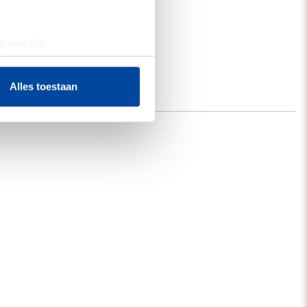
g kan zijn
erprinting)
t
detailgedeelte
in. U kunt uw
Alles toestaan
 media te bieden en om ons
ze partners voor social
nformatie die u aan ze heeft