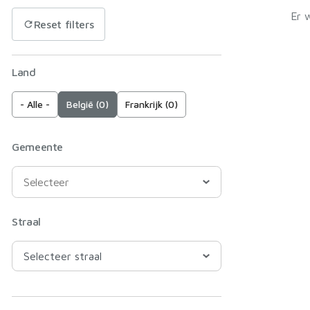
Er 
Reset filters
Land
- Alle -
België (0)
Frankrijk (0)
Gemeente
Straal