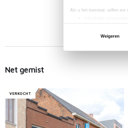
Als u het toestaat, willen we
Informatie verzamelen
Uw apparaat identific
Lees meer over hoe uw perso
Weigeren
toestemming op elk moment wi
We gebruiken cookies om cont
websiteverkeer te analyseren
media, adverteren en analys
Net gemist
verstrekt of die ze hebben v
VERKOCHT