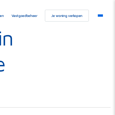
ten
Vastgoedbeheer
Je woning verkopen
in
e