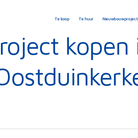
Te koop
Te huur
Nieuwbouwprojec
roject kopen 
Oostduinkerk