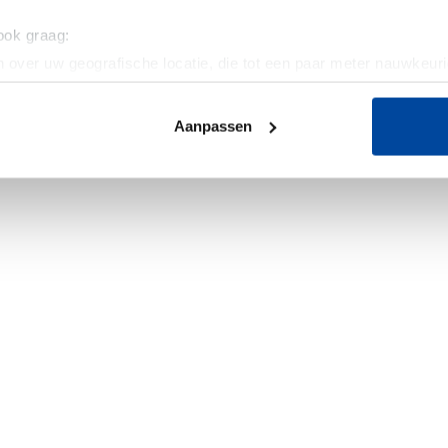
 ook graag:
 over uw geografische locatie, die tot een paar meter nauwkeuri
eren door het actief te scannen op specifieke eigenschappen (fing
onlijke gegevens worden verwerkt en stel uw voorkeuren in he
Aanpassen
jzigen of intrekken in de Cookieverklaring.
ent en advertenties te personaliseren, om functies voor social
. Ook delen we informatie over uw gebruik van onze site met on
e. Deze partners kunnen deze gegevens combineren met andere i
erzameld op basis van uw gebruik van hun services.