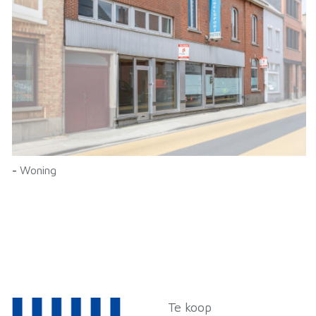
-
Woning
Te koop