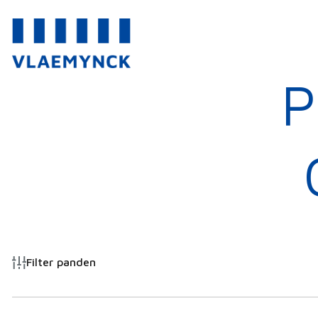
P
Filter panden