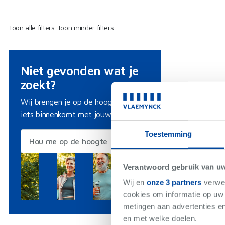
Toon alle filters
Toon minder filters
Niet gevonden wat je
zoekt?
Wij brengen je op de hoogte als er
iets binnenkomt met jouw criteria.
Toestemming
Hou me op de hoogte
Verantwoord gebruik van u
Wij en
onze 3 partners
verwer
cookies om informatie op uw 
metingen aan advertenties en
en met welke doelen.