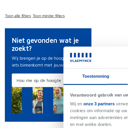
Toon alle filters
Toon minder filters
Niet gevonden wat je
zoekt?
Wij brengen je op de hoogte als er
iets binnenkomt met jouw criteria.
Toestemming
Hou me op de hoogte
Verantwoord gebruik van u
Wij en
onze 3 partners
verwer
cookies om informatie op uw 
metingen aan advertenties en
en met welke doelen.