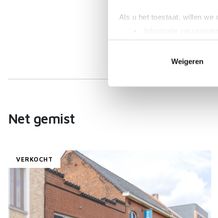
Als u het toestaat, willen we
Informatie verzamelen
Uw apparaat identific
Lees meer over hoe uw perso
Weigeren
toestemming op elk moment wi
We gebruiken cookies om cont
websiteverkeer te analyseren
media, adverteren en analys
Net gemist
verstrekt of die ze hebben v
VERKOCHT