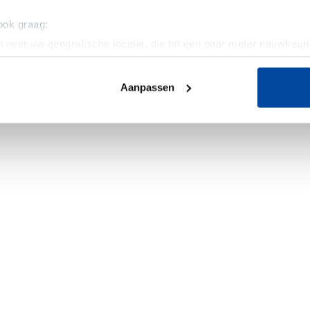
 ook graag:
 over uw geografische locatie, die tot een paar meter nauwkeuri
eren door het actief te scannen op specifieke eigenschappen (fing
onlijke gegevens worden verwerkt en stel uw voorkeuren in he
Aanpassen
jzigen of intrekken in de Cookieverklaring.
ent en advertenties te personaliseren, om functies voor social
. Ook delen we informatie over uw gebruik van onze site met on
e. Deze partners kunnen deze gegevens combineren met andere i
erzameld op basis van uw gebruik van hun services.