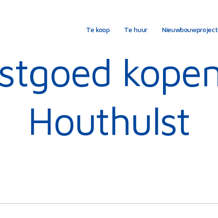
Te koop
Te huur
Nieuwbouwprojec
stgoed kopen
Houthulst