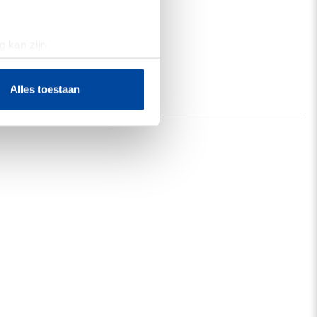
g kan zijn
erprinting)
t
detailgedeelte
in. U kunt uw
Alles toestaan
 media te bieden en om ons
ze partners voor social
nformatie die u aan ze heeft