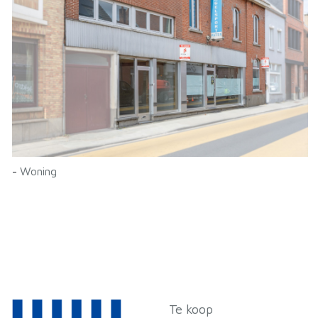
-
Woning
Te koop