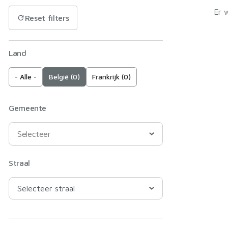
Er 
Reset filters
Land
- Alle -
België (0)
Frankrijk (0)
Gemeente
Straal