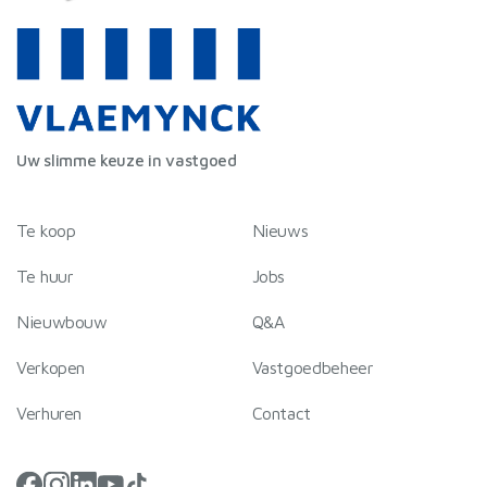
informatie over uw gebruik van onze site met onze
partners voor social media, adverteren en analyse. Deze
partners kunnen deze gegevens combineren met andere
informatie die u aan ze heeft verstrekt of die ze hebben
verzameld op basis van uw gebruik van hun services.
Uw slimme keuze in vastgoed
Te koop
Nieuws
Te huur
Jobs
Nieuwbouw
Q&A
Verkopen
Vastgoedbeheer
Verhuren
Contact