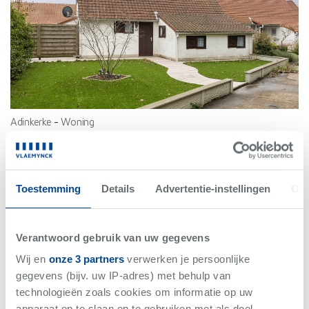
Adinkerke
-
Woning
€197.000
Bew. Opp. 78 m²
3 slaapkamer(s)
Toestemming
Details
Advertentie-instellingen
Ove
Verantwoord gebruik van uw gegevens
Wij en
onze 3 partners
verwerken je persoonlijke
gegevens (bijv. uw IP-adres) met behulp van
Net gemist
technologieën zoals cookies om informatie op uw
apparaat op te slaan en te gebruiken met als doel