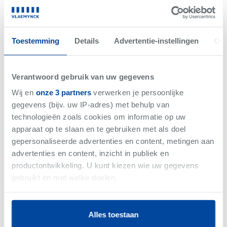
Net gemist
VERKOCHT
Toestemming
Details
Advertentie-instellingen
Ove
Verantwoord gebruik van uw gegevens
Wij en
onze 3 partners
verwerken je persoonlijke
gegevens (bijv. uw IP-adres) met behulp van
technologieën zoals cookies om informatie op uw
apparaat op te slaan en te gebruiken met als doel
gepersonaliseerde advertenties en content, metingen aan
advertenties en content, inzicht in publiek en
productontwikkeling. U kunt kiezen wie uw gegevens
-
Woning
gebruikt en met welke doelen.
Als u het toestaat, willen we ook graag:
Alles toestaan
Informatie verzamelen over uw geografische
Vlaemynck business magazine