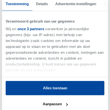
Toestemming
Details
Advertentie-instellingen
Ove
Verantwoord gebruik van uw gegevens
Wij en
onze 3 partners
verwerken je persoonlijke
gegevens (bijv. uw IP-adres) met behulp van
Waregem
-
Winkel
technologieën zoals cookies om informatie op uw
€5.500
/maand
apparaat op te slaan en te gebruiken met als doel
gepersonaliseerde advertenties en content, metingen aan
advertenties en content, inzicht in publiek en
productontwikkeling. U kunt kiezen wie uw gegevens
gebruikt en met welke doelen.
Net gemist
Als u het toestaat, willen we ook graag:
Alles toestaan
Informatie verzamelen over uw geografische
locatie, die tot een paar meter nauwkeurig kan zijn
VERKOCHT
Uw apparaat identificeren door het actief te
Aanpassen
scannen op specifieke eigenschappen (fingerprinting)