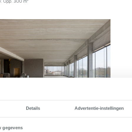
. Opp. 300 m²
Details
Advertentie-instellingen
w gegevens
rne
-
Kantoor