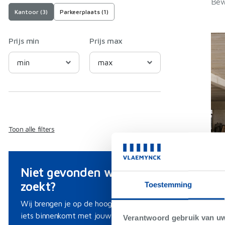
Bew
Kantoor (3)
Parkeerplaats (1)
Prijs min
Prijs max
Toon alle filters
Niet gevonden wat je
zoekt?
Toestemming
Wij brengen je op de hoogte als er
iets binnenkomt met jouw criteria.
Verantwoord gebruik van u
Veu