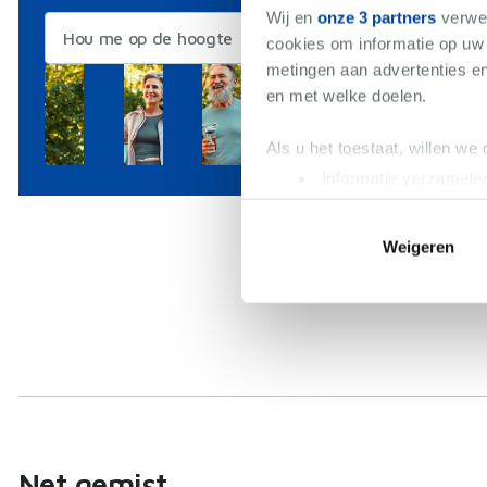
Wij en
onze 3 partners
verwer
€7
Hou me op de hoogte
cookies om informatie op uw 
Bew
metingen aan advertenties en
en met welke doelen.
Als u het toestaat, willen we
Informatie verzamelen
Uw apparaat identific
Lees meer over hoe uw perso
Weigeren
toestemming op elk moment wi
We gebruiken cookies om cont
websiteverkeer te analyseren
media, adverteren en analys
verstrekt of die ze hebben v
Net gemist