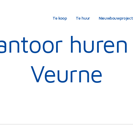
Te koop
Te huur
Nieuwbouwprojec
antoor huren 
Veurne