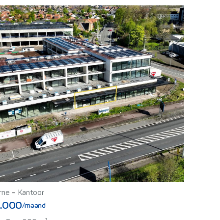
rne
-
Kantoor
.000
/maand