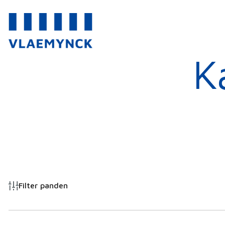
K
Filter panden