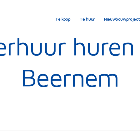
Te koop
Te huur
Nieuwbouwprojec
erhuur huren 
Beernem