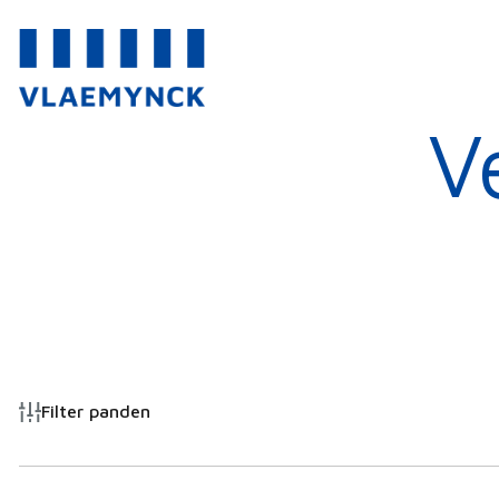
V
Filter panden