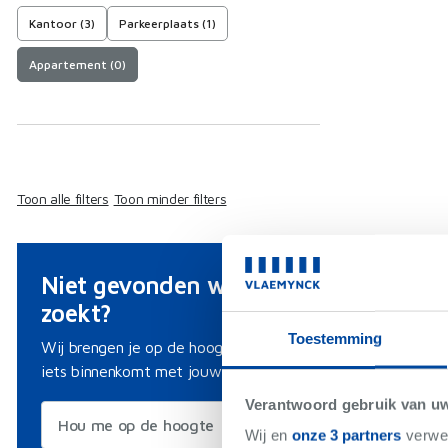
Kantoor (3)
Parkeerplaats (1)
Appartement (0)
Toon alle filters
Toon minder filters
Niet gevonden wat je
zoekt?
Toestemming
Wij brengen je op de hoogte als er
iets binnenkomt met jouw criteria.
Verantwoord gebruik van u
Hou me op de hoogte
Wij en
onze 3 partners
verwer