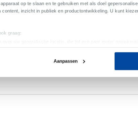
apparaat op te slaan en te gebruiken met als doel gepersonalise
 content, inzicht in publiek en productontwikkeling. U kunt kiez
 ook graag:
 over uw geografische locatie, die tot een paar meter nauwkeuri
eren door het actief te scannen op specifieke eigenschappen (fing
onlijke gegevens worden verwerkt en stel uw voorkeuren in he
Aanpassen
jzigen of intrekken in de Cookieverklaring.
ent en advertenties te personaliseren, om functies voor social
. Ook delen we informatie over uw gebruik van onze site met on
e. Deze partners kunnen deze gegevens combineren met andere i
erzameld op basis van uw gebruik van hun services.