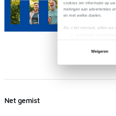
cookies om informatie op uw 
metingen aan advertenties en
en met welke doelen.
Als u het toestaat, willen we
Informatie verzamelen
Uw apparaat identific
Lees meer over hoe uw perso
Weigeren
toestemming op elk moment wi
We gebruiken cookies om cont
websiteverkeer te analyseren
media, adverteren en analys
verstrekt of die ze hebben v
Net gemist