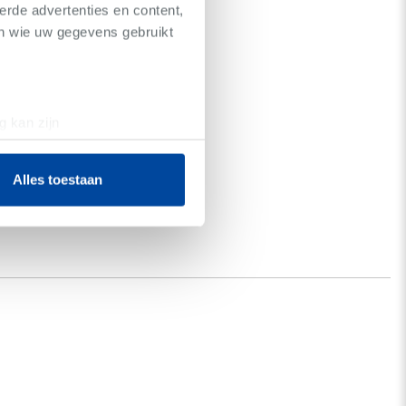
erde advertenties en content,
en wie uw gegevens gebruikt
g kan zijn
erprinting)
t
detailgedeelte
in. U kunt uw
Alles toestaan
 media te bieden en om ons
ze partners voor social
nformatie die u aan ze heeft