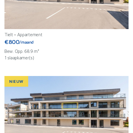
Tielt
-
Appartement
€800
/maand
Bew. Opp. 68.9 m²
1 slaapkamer(s)
NIEUW