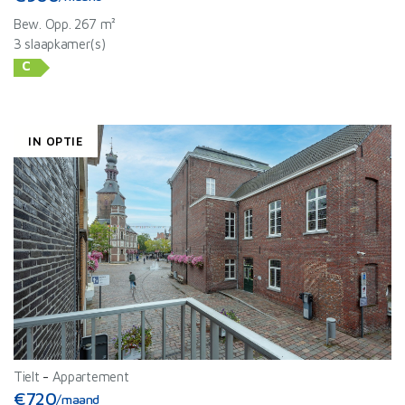
Bew. Opp. 267 m²
3 slaapkamer(s)
C
IN OPTIE
Tielt
-
Appartement
€720
/maand