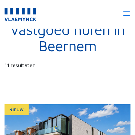
Vastgoed huren in
Beernem
11 resultaten
NIEUW