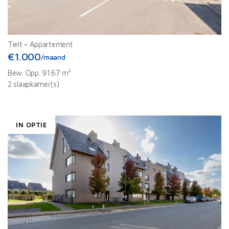
Tielt
-
Appartement
€1.000
/maand
Bew. Opp. 91.67 m²
2 slaapkamer(s)
IN OPTIE