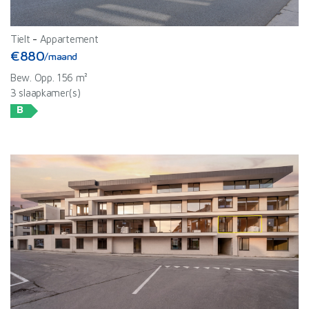
Tielt
-
Appartement
€880
/maand
Bew. Opp. 156 m²
3 slaapkamer(s)
B