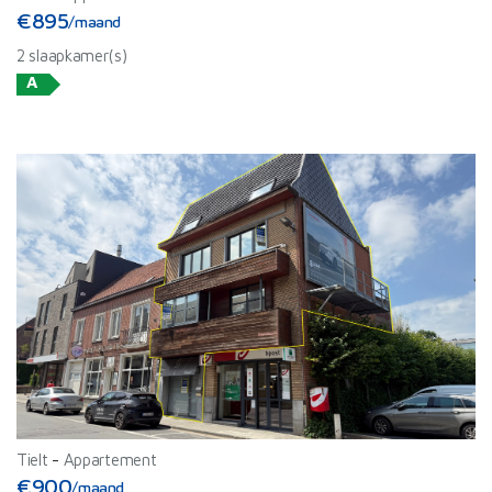
€895
/maand
2 slaapkamer(s)
A
Tielt
-
Appartement
€900
/maand