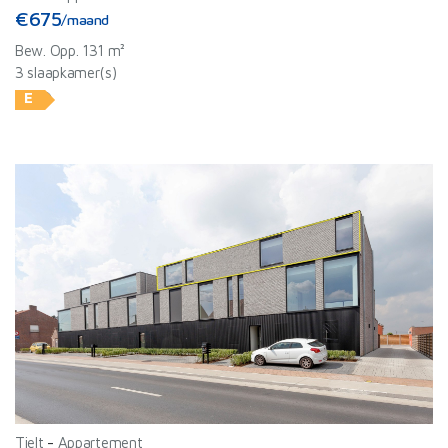
verzameld op basis van uw gebruik van hun services.
€675
/maand
Bew. Opp. 131 m²
3 slaapkamer(s)
E
ⓘ
Tielt
-
Appartement