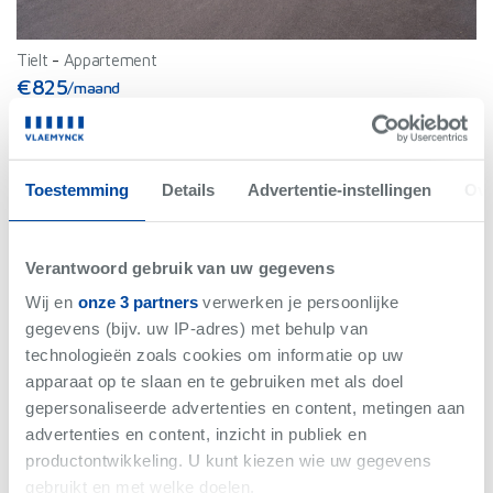
Tielt
-
Appartement
€825
/maand
Bew. Opp. 63.84 m²
1 slaapkamer(s)
Toestemming
Details
Advertentie-instellingen
Ove
Verantwoord gebruik van uw gegevens
Wij en
onze 3 partners
verwerken je persoonlijke
gegevens (bijv. uw IP-adres) met behulp van
technologieën zoals cookies om informatie op uw
apparaat op te slaan en te gebruiken met als doel
gepersonaliseerde advertenties en content, metingen aan
advertenties en content, inzicht in publiek en
productontwikkeling. U kunt kiezen wie uw gegevens
gebruikt en met welke doelen.