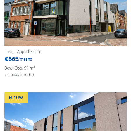
Tielt
-
Appartement
€865
/maand
Bew. Opp. 91 m²
2 slaapkamer(s)
NIEUW