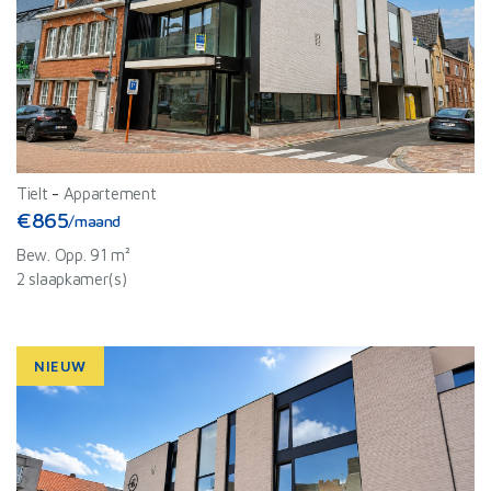
Tielt
-
Appartement
€865
/maand
Bew. Opp. 91 m²
2 slaapkamer(s)
NIEUW