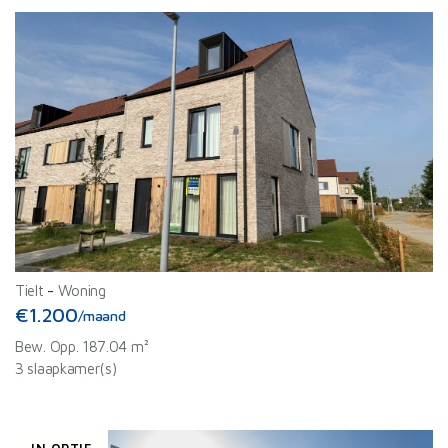
Tielt
-
Woning
€1.200
/maand
Bew. Opp. 187.04 m²
3 slaapkamer(s)