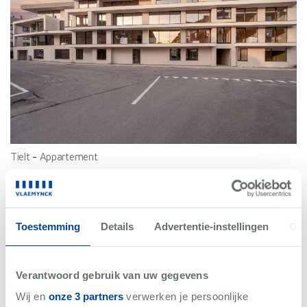
Tielt
-
Appartement
€925
/maand
Bew. Opp. 92.06 m²
2 slaapkamer(s)
Toestemming
Details
Advertentie-instellingen
Ove
VANAF 15/10/26
Verantwoord gebruik van uw gegevens
Wij en
onze 3 partners
verwerken je persoonlijke