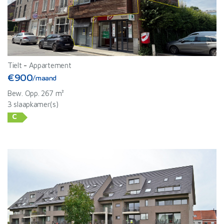
Tielt
-
Appartement
€900
/maand
Bew. Opp. 267 m²
3 slaapkamer(s)
C