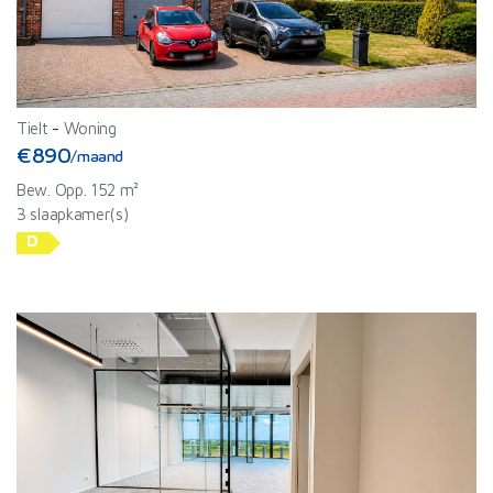
Tielt
-
Woning
€890
/maand
Bew. Opp. 152 m²
3 slaapkamer(s)
D