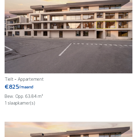
Tielt
-
Appartement
€825
/maand
Bew. Opp. 63.84 m²
1 slaapkamer(s)