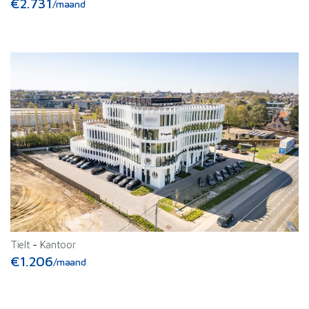
€2.731
/maand
Tielt
-
Kantoor
€1.206
/maand