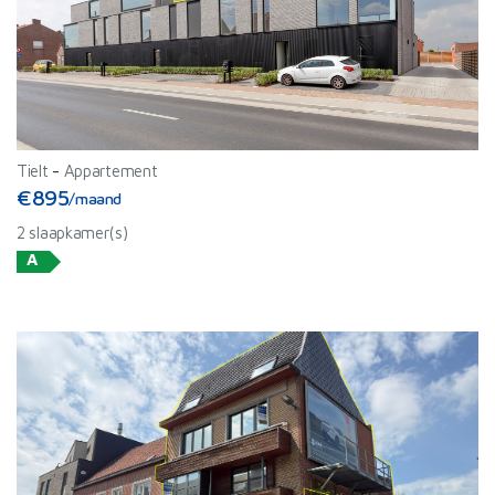
Tielt
-
Appartement
€895
/maand
2 slaapkamer(s)
A