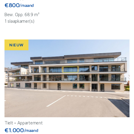
€800
/maand
Bew. Opp. 68.9 m²
1 slaapkamer(s)
NIEUW
Tielt
-
Appartement
€1.000
/maand