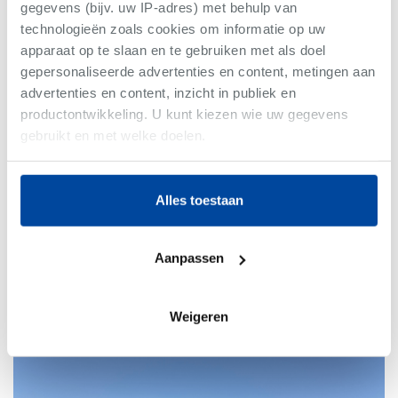
gegevens (bijv. uw IP-adres) met behulp van
technologieën zoals cookies om informatie op uw
apparaat op te slaan en te gebruiken met als doel
gepersonaliseerde advertenties en content, metingen aan
advertenties en content, inzicht in publiek en
productontwikkeling. U kunt kiezen wie uw gegevens
gebruikt en met welke doelen.
Tielt
-
Appartement
Als u het toestaat, willen we ook graag:
€675
/maand
Alles toestaan
Informatie verzamelen over uw geografische
locatie, die tot een paar meter nauwkeurig kan zijn
Bew. Opp. 131 m²
Uw apparaat identificeren door het actief te
3 slaapkamer(s)
Aanpassen
scannen op specifieke eigenschappen (fingerprinting)
E
ⓘ
Lees meer over hoe uw persoonlijke gegevens worden
verwerkt en stel uw voorkeuren in het
detailgedeelte
in. U
Weigeren
kunt uw toestemming op elk moment wijzigen of
intrekken in de Cookieverklaring.
We gebruiken cookies om content en advertenties te