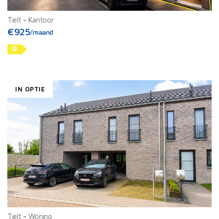
Tielt
-
Kantoor
€925
/maand
D
IN OPTIE
Tielt
-
Woning