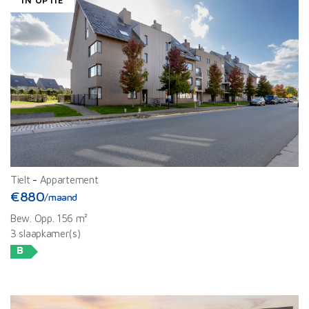
IN OPTIE
Tielt
-
Appartement
€880
/maand
Bew. Opp. 156 m²
3 slaapkamer(s)
B