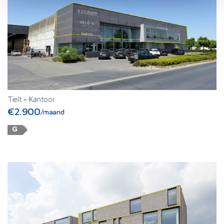
personaliseren, om functies voor social media te bieden
en om ons websiteverkeer te analyseren. Ook delen we
informatie over uw gebruik van onze site met onze
partners voor social media, adverteren en analyse. Deze
partners kunnen deze gegevens combineren met andere
informatie die u aan ze heeft verstrekt of die ze hebben
verzameld op basis van uw gebruik van hun services.
Tielt
-
Kantoor
€2.900
/maand
G
ⓘ