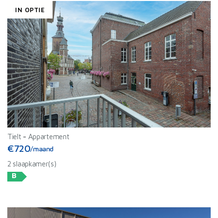
IN OPTIE
Tielt
-
Appartement
€720
/maand
2 slaapkamer(s)
B