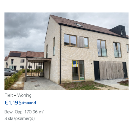
Tielt
-
Woning
€1.195
/maand
Bew. Opp. 170.96 m²
3 slaapkamer(s)