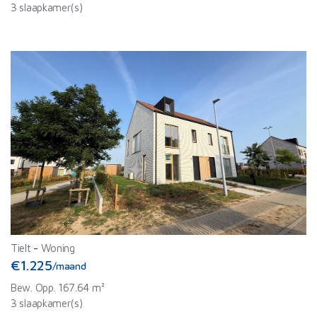
3 slaapkamer(s)
Tielt
-
Woning
€1.225
/maand
Bew. Opp. 167.64 m²
3 slaapkamer(s)