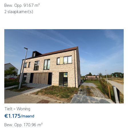
Bew. Opp. 91.67 m²
2 slaapkamer(s)
Tielt
-
Woning
€1.175
/maand
Bew. Opp. 170.96 m²