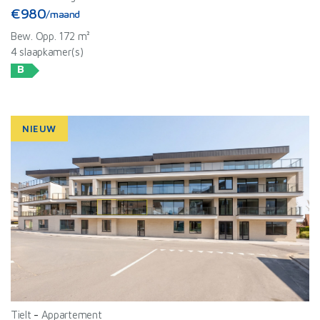
€980
/maand
Bew. Opp. 172 m²
4 slaapkamer(s)
B
NIEUW
Tielt
-
Appartement