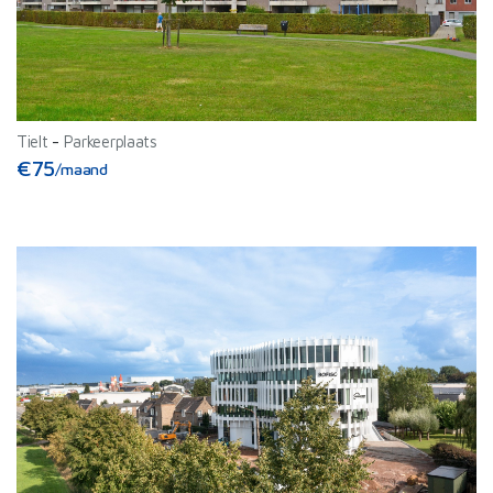
Tielt
-
Parkeerplaats
€75
/maand