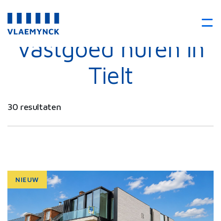
Vastgoed huren in
Tielt
30 resultaten
NIEUW