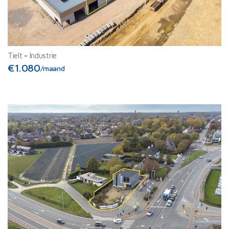
Tielt
-
Industrie
€1.080
/maand