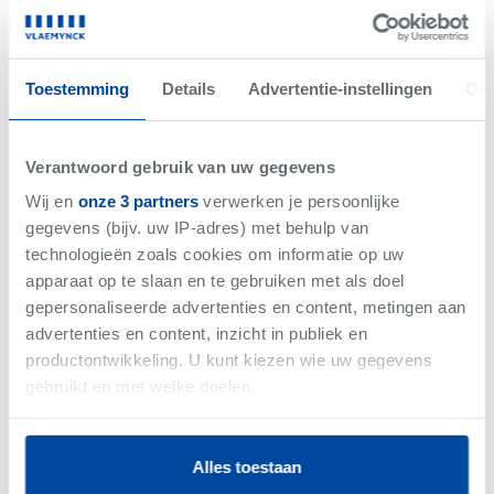
Net gemist
VERKOCHT
Toestemming
Details
Advertentie-instellingen
Ove
Verantwoord gebruik van uw gegevens
Wij en
onze 3 partners
verwerken je persoonlijke
gegevens (bijv. uw IP-adres) met behulp van
technologieën zoals cookies om informatie op uw
apparaat op te slaan en te gebruiken met als doel
gepersonaliseerde advertenties en content, metingen aan
advertenties en content, inzicht in publiek en
productontwikkeling. U kunt kiezen wie uw gegevens
-
Woning
gebruikt en met welke doelen.
Als u het toestaat, willen we ook graag:
Alles toestaan
Informatie verzamelen over uw geografische
Vlaemynck business magazine