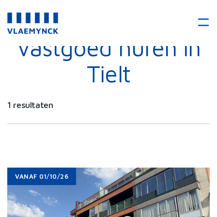
Vastgoed huren in
Tielt
1 resultaten
VANAF 01/10/26