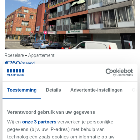
Roeselare
-
Appartement
€760
/maand
Bew. Opp. 78 m²
2 slaapkamer(s)
B
Toestemming
Details
Advertentie-instellingen
Ove
Verantwoord gebruik van uw gegevens
Wij en
onze 3 partners
verwerken je persoonlijke
gegevens (bijv. uw IP-adres) met behulp van
Net gemist
technologieën zoals cookies om informatie op uw