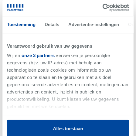
Net gemist
VERKOCHT
Toestemming
Details
Advertentie-instellingen
Ove
Verantwoord gebruik van uw gegevens
Wij en
onze 3 partners
verwerken je persoonlijke
gegevens (bijv. uw IP-adres) met behulp van
technologieën zoals cookies om informatie op uw
apparaat op te slaan en te gebruiken met als doel
gepersonaliseerde advertenties en content, metingen aan
advertenties en content, inzicht in publiek en
productontwikkeling. U kunt kiezen wie uw gegevens
-
Woning
gebruikt en met welke doelen.
Als u het toestaat, willen we ook graag:
Alles toestaan
Informatie verzamelen over uw geografische
Vlaemynck business magazine