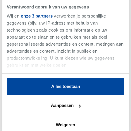
Verantwoord gebruik van uw gegevens
Wij en
onze 3 partners
verwerken je persoonlijke
Nieuwpoort
-
Winkel
€3.750
gegevens (bijv. uw IP-adres) met behulp van
/maand
technologieën zoals cookies om informatie op uw
Bew. Opp. 279 m²
apparaat op te slaan en te gebruiken met als doel
gepersonaliseerde advertenties en content, metingen aan
advertenties en content, inzicht in publiek en
productontwikkeling. U kunt kiezen wie uw gegevens
gebruikt en met welke doelen.
Als u het toestaat, willen we ook graag:
Alles toestaan
Informatie verzamelen over uw geografische
locatie, die tot een paar meter nauwkeurig kan zijn
Uw apparaat identificeren door het actief te
Aanpassen
scannen op specifieke eigenschappen (fingerprinting)
Lees meer over hoe uw persoonlijke gegevens worden
verwerkt en stel uw voorkeuren in het
detailgedeelte
in. U
Weigeren
kunt uw toestemming op elk moment wijzigen of