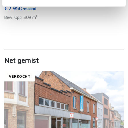
Nieuwpoort
-
Kantoor
intrekken in de Cookieverklaring.
€2.950
/maand
Bew. Opp. 309 m²
We gebruiken cookies om content en advertenties te
personaliseren, om functies voor social media te bieden
en om ons websiteverkeer te analyseren. Ook delen we
informatie over uw gebruik van onze site met onze
partners voor social media, adverteren en analyse. Deze
partners kunnen deze gegevens combineren met andere
Net gemist
informatie die u aan ze heeft verstrekt of die ze hebben
verzameld op basis van uw gebruik van hun services.
VERKOCHT