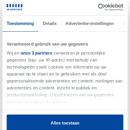
Net gemist
VERKOCHT
Toestemming
Details
Advertentie-instellingen
Ove
Verantwoord gebruik van uw gegevens
Wij en
onze 3 partners
verwerken je persoonlijke
gegevens (bijv. uw IP-adres) met behulp van
technologieën zoals cookies om informatie op uw
apparaat op te slaan en te gebruiken met als doel
gepersonaliseerde advertenties en content, metingen aan
advertenties en content, inzicht in publiek en
productontwikkeling. U kunt kiezen wie uw gegevens
-
Woning
gebruikt en met welke doelen.
Als u het toestaat, willen we ook graag:
Alles toestaan
Informatie verzamelen over uw geografische
Vlaemynck business magazine