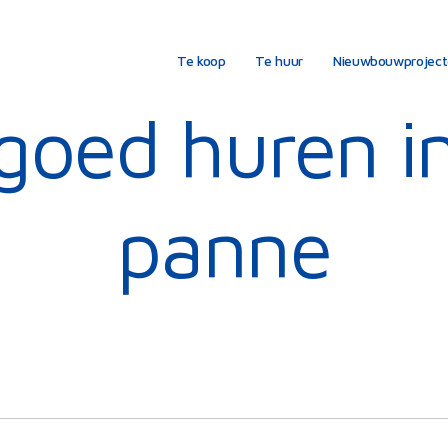
Te koop
Te huur
Nieuwbouwprojec
goed huren i
panne