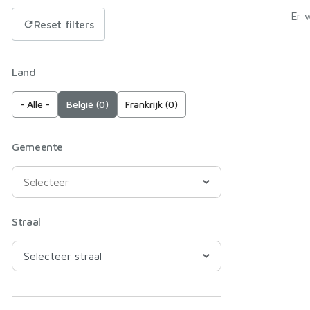
Er 
Reset filters
Land
- Alle -
België (0)
Frankrijk (0)
Gemeente
Straal