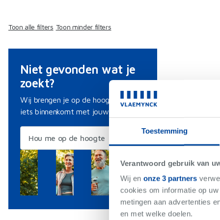
Toon alle filters
Toon minder filters
Niet gevonden wat je
zoekt?
Wij brengen je op de hoogte als er
iets binnenkomt met jouw criteria.
Toestemming
Hou me op de hoogte
Verantwoord gebruik van u
Wij en
onze 3 partners
verwer
cookies om informatie op uw 
metingen aan advertenties en
en met welke doelen.