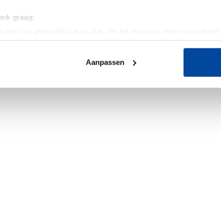
 ook graag:
 over uw geografische locatie, die tot een paar meter nauwkeuri
eren door het actief te scannen op specifieke eigenschappen (fing
onlijke gegevens worden verwerkt en stel uw voorkeuren in he
Aanpassen
jzigen of intrekken in de Cookieverklaring.
ent en advertenties te personaliseren, om functies voor social
. Ook delen we informatie over uw gebruik van onze site met on
e. Deze partners kunnen deze gegevens combineren met andere i
erzameld op basis van uw gebruik van hun services.