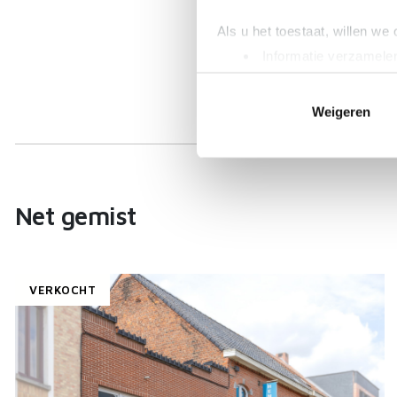
Als u het toestaat, willen we
Informatie verzamelen
Uw apparaat identific
Lees meer over hoe uw perso
Weigeren
toestemming op elk moment wi
We gebruiken cookies om cont
websiteverkeer te analyseren
media, adverteren en analys
Net gemist
verstrekt of die ze hebben v
VERKOCHT