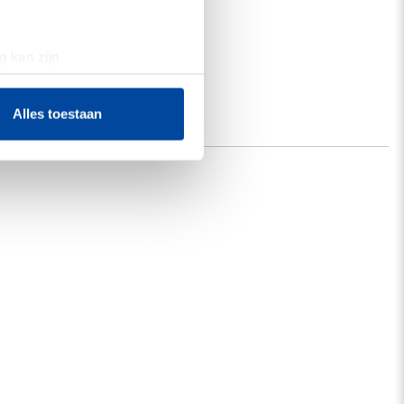
g kan zijn
erprinting)
t
detailgedeelte
in. U kunt uw
Alles toestaan
 media te bieden en om ons
ze partners voor social
nformatie die u aan ze heeft