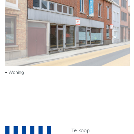
-
Woning
Te koop