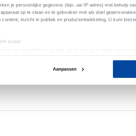
ken je persoonlijke gegevens (bijv. uw IP-adres) met behulp va
apparaat op te slaan en te gebruiken met als doel gepersonalise
 content, inzicht in publiek en productontwikkeling. U kunt kiez
 ook graag:
 over uw geografische locatie, die tot een paar meter nauwkeuri
eren door het actief te scannen op specifieke eigenschappen (fing
onlijke gegevens worden verwerkt en stel uw voorkeuren in he
Aanpassen
jzigen of intrekken in de Cookieverklaring.
ent en advertenties te personaliseren, om functies voor social
. Ook delen we informatie over uw gebruik van onze site met on
e. Deze partners kunnen deze gegevens combineren met andere i
erzameld op basis van uw gebruik van hun services.