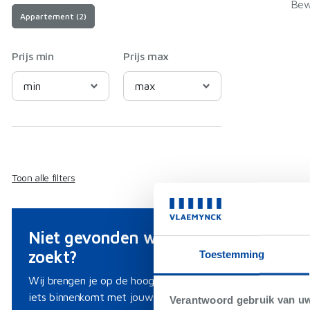
Bew
Appartement (2)
Prijs min
Prijs max
Toon alle filters
Niet gevonden wat je
zoekt?
Toestemming
Wij brengen je op de hoogte als er
iets binnenkomt met jouw criteria.
Verantwoord gebruik van u