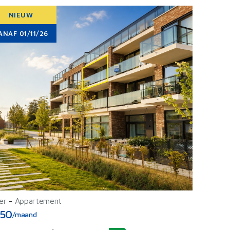
NIEUW
ANAF 01/11/26
er
-
Appartement
50
/maand