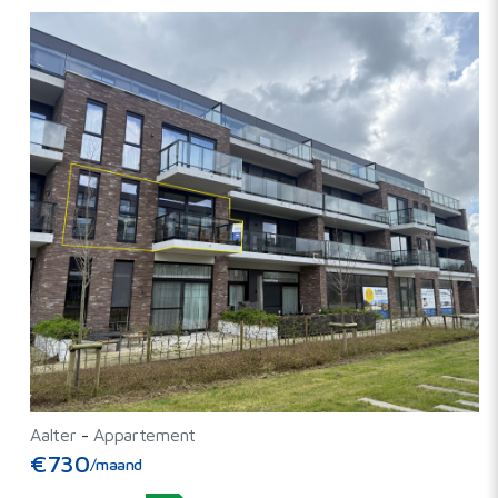
Aalter
-
Appartement
€730
/maand