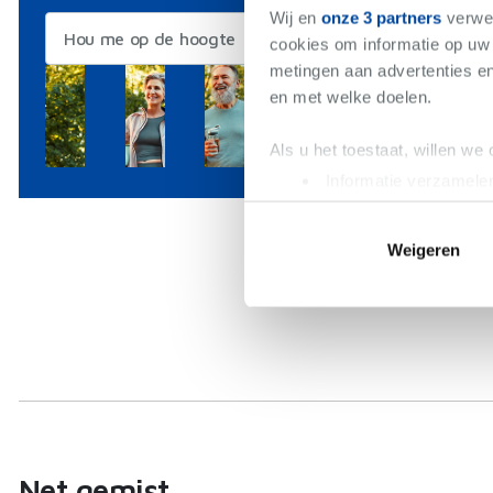
Wij en
onze 3 partners
verwer
Hou me op de hoogte
cookies om informatie op uw 
metingen aan advertenties en
en met welke doelen.
Als u het toestaat, willen we
Informatie verzamelen
Uw apparaat identific
Lees meer over hoe uw perso
Weigeren
toestemming op elk moment wi
We gebruiken cookies om cont
websiteverkeer te analyseren
media, adverteren en analys
verstrekt of die ze hebben v
Net gemist