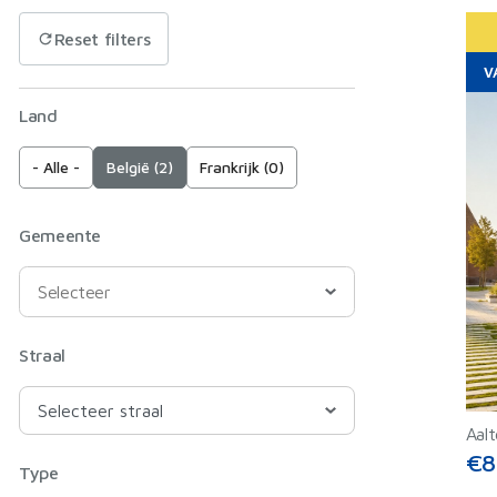
Reset filters
V
Land
- Alle -
België (2)
Frankrijk (0)
Gemeente
Straal
Aalt
€8
Type