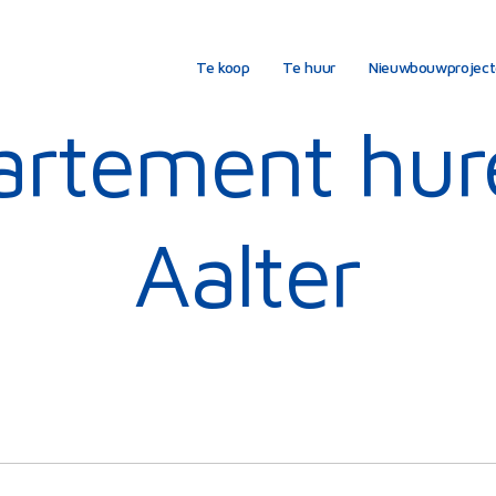
Te koop
Te huur
Nieuwbouwprojec
rtement hur
Aalter