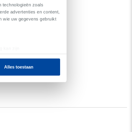
n technologieën zoals
erde advertenties en content,
en wie uw gegevens gebruikt
g kan zijn
erprinting)
t
detailgedeelte
in. U kunt uw
Alles toestaan
 media te bieden en om ons
ze partners voor social
nformatie die u aan ze heeft