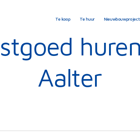
Te koop
Te huur
Nieuwbouwprojec
stgoed huren
Aalter