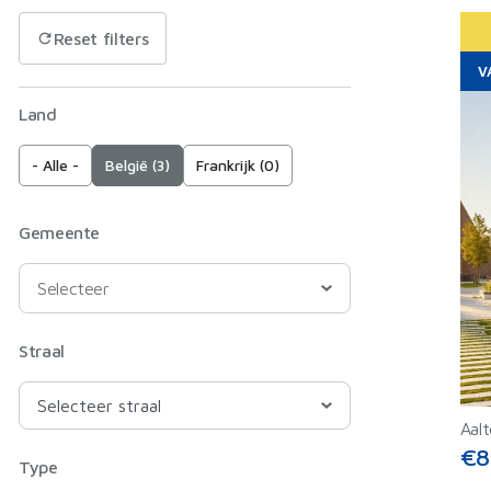
Reset filters
V
Land
- Alle -
België (3)
Frankrijk (0)
Gemeente
Straal
Aalt
€8
Type