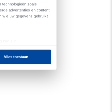
n technologieën zoals
erde advertenties en content,
en wie uw gegevens gebruikt
g kan zijn
erprinting)
t
detailgedeelte
in. U kunt uw
Alles toestaan
 media te bieden en om ons
ze partners voor social
nformatie die u aan ze heeft