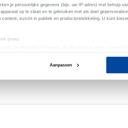
er
-
Appartement
ken je persoonlijke gegevens (bijv. uw IP-adres) met behulp va
30
/maand
apparaat op te slaan en te gebruiken met als doel gepersonalise
 content, inzicht in publiek en productontwikkeling. U kunt kiez
A
aapkamer(s)
 ook graag:
 over uw geografische locatie, die tot een paar meter nauwkeuri
eren door het actief te scannen op specifieke eigenschappen (fing
onlijke gegevens worden verwerkt en stel uw voorkeuren in he
Aanpassen
jzigen of intrekken in de Cookieverklaring.
ent en advertenties te personaliseren, om functies voor social
. Ook delen we informatie over uw gebruik van onze site met on
e. Deze partners kunnen deze gegevens combineren met andere i
erzameld op basis van uw gebruik van hun services.