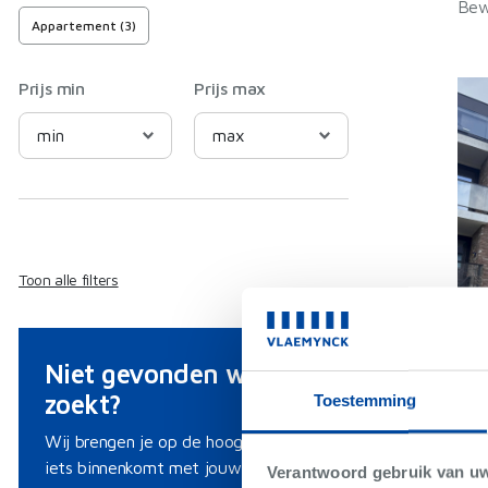
Bew
Appartement (3)
Prijs min
Prijs max
Toon alle filters
Niet gevonden wat je
zoekt?
Toestemming
Wij brengen je op de hoogte als er
iets binnenkomt met jouw criteria.
Verantwoord gebruik van u