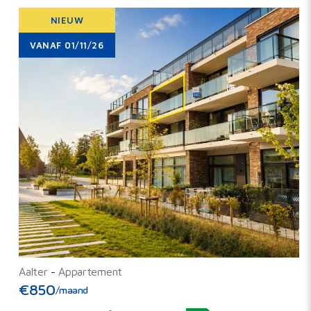
NIEUW
VANAF 01/11/26
Aalter
-
Appartement
€850
/maand