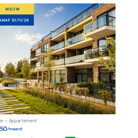
NIEUW
ANAF 01/11/26
er
-
Appartement
50
/maand