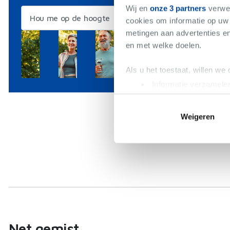
Aalt
Wij en
onze 3 partners
verwer
€7
Hou me op de hoogte
cookies om informatie op uw 
metingen aan advertenties en
1 sl
en met welke doelen.
Als u het toestaat, willen we
Informatie verzamelen
Uw apparaat identific
Lees meer over hoe uw perso
Weigeren
toestemming op elk moment wi
We gebruiken cookies om cont
websiteverkeer te analyseren
media, adverteren en analys
verstrekt of die ze hebben v
Net gemist