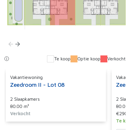
arrow_back
arrow_forward
ⓘ
Te koop
Optie koop
Verkocht
Vakantiewoning
Vakant
Zeedroom II - Lot 08
Zeedr
2 Slaapkamers
2 Slaa
80.00 m²
80.00
Verkocht
€290.
Te ko