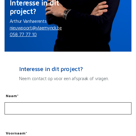
Interesse in dit
project?
Arthur Vanhaerents
nieuwpoort@vlaemynck.be
058 77 77 10
Interesse in dit project?
Neem contact op voor een afspraak of vragen.
Naam*
Voornaam*