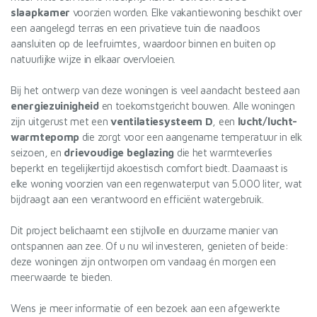
slaapkamer
voorzien worden. Elke vakantiewoning beschikt over
een aangelegd terras en een privatieve tuin die naadloos
aansluiten op de leefruimtes, waardoor binnen en buiten op
natuurlijke wijze in elkaar overvloeien.
Bij het ontwerp van deze woningen is veel aandacht besteed aan
energiezuinigheid
en toekomstgericht bouwen. Alle woningen
zijn uitgerust met een
ventilatiesysteem D
, een
lucht/lucht-
warmtepomp
die zorgt voor een aangename temperatuur in elk
seizoen, en
drievoudige beglazing
die het warmteverlies
beperkt en tegelijkertijd akoestisch comfort biedt. Daarnaast is
elke woning voorzien van een regenwaterput van 5.000 liter, wat
bijdraagt aan een verantwoord en efficiënt watergebruik.
Dit project belichaamt een stijlvolle en duurzame manier van
ontspannen aan zee. Of u nu wil investeren, genieten of beide:
deze woningen zijn ontworpen om vandaag én morgen een
meerwaarde te bieden.
Wens je meer informatie of een bezoek aan een afgewerkte