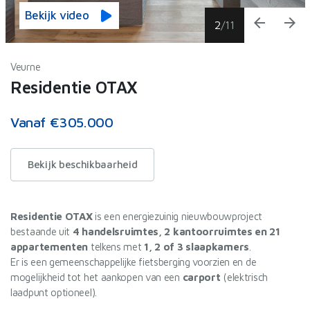
Bekijk video
arrow_back
arrow_forward
2
/
11
Veurne
Residentie OTAX
Vanaf €305.000
Bekijk beschikbaarheid
Residentie OTAX
is een energiezuinig nieuwbouwproject
bestaande uit
4 handelsruimtes, 2 kantoorruimtes en 21
appartementen
telkens met
1, 2 of 3 slaapkamers
.
Er is een gemeenschappelijke fietsberging voorzien en de
mogelijkheid tot het aankopen van een
carport
(elektrisch
laadpunt optioneel).