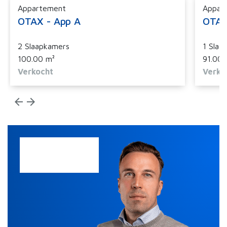
Appartement
Appar
OTAX - App A
OTAX
2 Slaapkamers
1 Slaa
100.00 m²
91.00 
Verkocht
Verko
arrow_back
arrow_forward