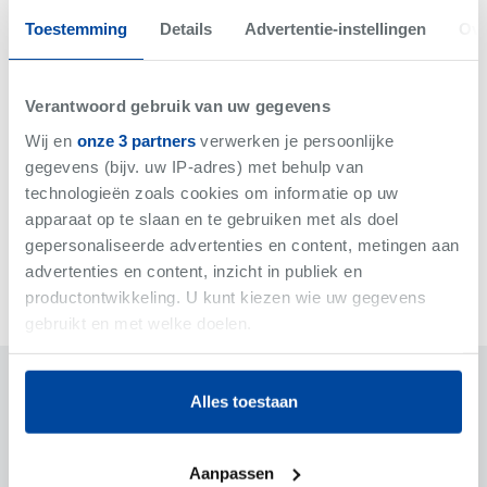
Bericht*
Toestemming
Details
Advertentie-instellingen
Ove
Verantwoord gebruik van uw gegevens
Wij en
onze 3 partners
verwerken je persoonlijke
gegevens (bijv. uw IP-adres) met behulp van
technologieën zoals cookies om informatie op uw
apparaat op te slaan en te gebruiken met als doel
gepersonaliseerde advertenties en content, metingen aan
Verzenden
advertenties en content, inzicht in publiek en
productontwikkeling. U kunt kiezen wie uw gegevens
gebruikt en met welke doelen.
Als u het toestaat, willen we ook graag:
Algemeen
Juridisch
Alles toestaan
Informatie verzamelen over uw geografische
locatie, die tot een paar meter nauwkeurig kan zijn
Algemeen
Uw apparaat identificeren door het actief te
Aanpassen
scannen op specifieke eigenschappen (fingerprinting)