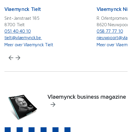
Vlaemynck Tielt
Vlaemynck Nie
Sint-Janstraat 185
R. Orlentpromenad
8700 Tielt
8620 Nieuwpoort
051 40 40 10
058 77 77 10
tielt@vlaemynck.be
nieuwpoort@vlaem
Meer over Vlaemynck Tielt
Meer over Vlaemyn
arrow_back
arrow_forward
Vlaemynck business magazine