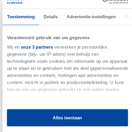
communicatie met je klanten, leveranciers en collega’s.
WAT BIEDEN WIJ JOU?
Toestemming
Details
Advertentie-instellingen
Ove
Na een inwerkingsperiode word je een vast contract aangeboden.
Je krijgt de ruimte om te groeien in je functie en te werken met
Verantwoord gebruik van uw gegevens
een sterk samenhangend en sociaal team. Dit allemaal in een
modern uitgerust Business Center dat de interne synergie onder
Wij en
onze 3 partners
verwerken je persoonlijke
de medewerkers en de verschillende bedrijven bevordert. Jouw
gegevens (bijv. uw IP-adres) met behulp van
individuele inbreng wordt zeer gewaardeerd. Samen werken aan
technologieën zoals cookies om informatie op uw apparaat
een betere en efficiëntere dienstverlening staat dan ook centraal
op te slaan en te gebruiken met als doel gepersonaliseerde
bij ons.
advertenties en content, metingen aan advertenties en
WIE BEN JIJ?
content, inzicht in publiek en productontwikkeling. U kunt
kiezen wie uw gegevens gebruikt en met welke doelen.
Je heeft een bachelor niveau door opleiding of ervaring
Je bent klantvriendelijk maar assertief ingesteld
Als u het toestaat, willen we ook graag:
Je bent stressbestendig en werkt gestructureerd
Informatie verzamelen over uw geografische
Je kan zelfstandig werken en inplannen
Alles toestaan
locatie, die tot een paar meter nauwkeurig kan zijn
je bent discreet en diplomatisch
Uw apparaat identificeren door het actief te
Avondvergaderingen schrikken je niet af