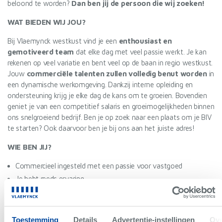
beloond te worden?
Dan ben jij de persoon die wij zoeken!
WAT BIEDEN WIJ JOU?
Bij Vlaemynck westkust vind je een
enthousiast en
gemotiveerd team
dat elke dag met veel passie werkt. Je kan
rekenen op veel variatie en bent veel op de baan in regio westkust.
Jouw
commerciële talenten zullen volledig benut worden
in
een dynamische werkomgeving. Dankzij interne opleiding en
ondersteuning krijg je elke dag de kans om te groeien. Bovendien
geniet je van een competitief salaris en groeimogelijkheden binnen
ons snelgroeiend bedrijf. Ben je op zoek naar een plaats om je BIV
te starten? Ook daarvoor ben je bij ons aan het juiste adres!
WIE BEN JIJ?
Commercieel ingesteld met een passie voor vastgoed
Je hebt reeds ervaring
Zelfstandig en stressbestendig
Gedreven om klanten te adviseren en begeleiden bij hun
vastgoedtraject
Toestemming
Details
Advertentie-instellingen
Ove