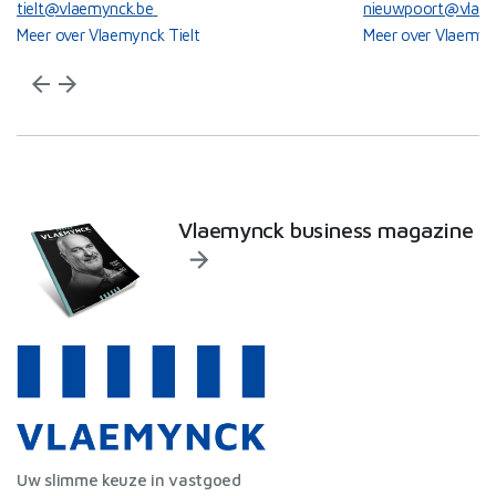
tielt@vlaemynck.be
nieuwpoort@vlaem
Meer over Vlaemynck Tielt
Meer over Vlaemyn
arrow_back
arrow_forward
Vlaemynck business magazine
Uw slimme keuze in vastgoed