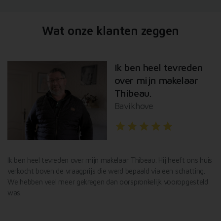
Wat onze klanten zeggen
Ik ben heel tevreden
over mijn makelaar
Thibeau.
Bavikhove
star
star
star
star
star
l
Ik ben heel tevreden over mijn makelaar Thibeau. Hij heeft ons huis
De
verkocht boven de vraagprijs die werd bepaald via een schatting.
Va
We hebben veel meer gekregen dan oorspronkelijk vooropgesteld
Id
was.
af
De
ef