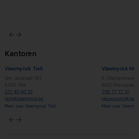
Wi
arrow_back
arrow_forward
Kantoren
Vlaemynck Tielt
Vlaemynck Nie
Sint-Janstraat 185
R. Orlentpromenad
8700 Tielt
8620 Nieuwpoort
051 40 40 10
058 77 77 10
tielt@vlaemynck.be
nieuwpoort@vlaem
Meer over Vlaemynck Tielt
Meer over Vlaemyn
arrow_back
arrow_forward