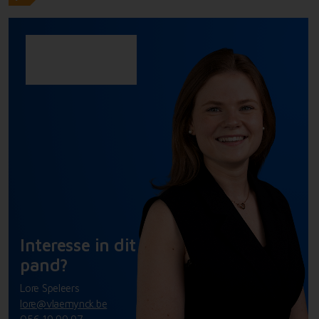
Interesse in dit
pand?
Lore Speleers
lore@vlaemynck.be