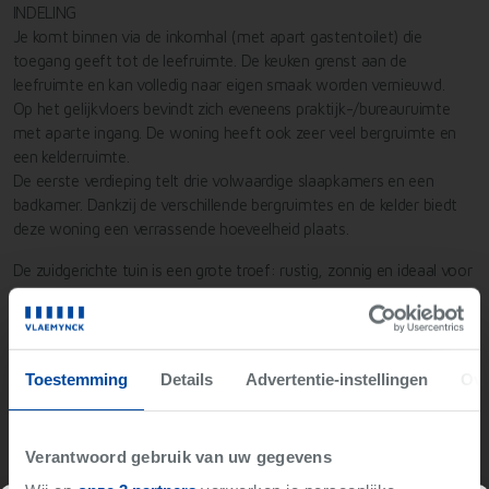
INDELING
Je komt binnen via de inkomhal (met apart gastentoilet) die
toegang geeft tot de leefruimte. De keuken grenst aan de
leefruimte en kan volledig naar eigen smaak worden vernieuwd.
Op het gelijkvloers bevindt zich eveneens praktijk-/bureauruimte
met aparte ingang. De woning heeft ook zeer veel bergruimte en
een kelderruimte.
De eerste verdieping telt drie volwaardige slaapkamers en een
badkamer. Dankzij de verschillende bergruimtes en de kelder biedt
deze woning een verrassende hoeveelheid plaats.
De zuidgerichte tuin is een grote troef: rustig, zonnig en ideaal voor
gezinnen of liefhebbers van buitenruimte.
Deze woning is een unieke kans voor wie wil verbouwen met visie,
in een kalme en aangename buurt in Zulte.
Toestemming
Details
Advertentie-instellingen
Ove
📅 Interesse? Plan gerust een bezoek en ontdek zelf de
mogelijkheden!
Verantwoord gebruik van uw gegevens
ref.: LS/25153/K