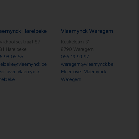
aemynck Harelbeke
Vlaemynck Waregem
vikhoofsestraat 87
Keukeldam 31
31 Harelbeke
8790 Waregem
6 98 05 55
056 19 99 97
relbeke@vlaemynck.be
waregem@vlaemynck.be
er over Vlaemynck
Meer over Vlaemynck
relbeke
Waregem