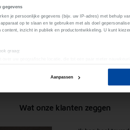
Verkocht
Instapklaar
w gegevens
ken je persoonlijke gegevens (bijv. uw IP-adres) met behulp va
Nieuwstraat 103
Deze woning is reeds verkocht.
apparaat op te slaan en te gebruiken met als doel gepersonalise
8792 Waregem
 content, inzicht in publiek en productontwikkeling. U kunt kiez
Gelijkaardige resultaten
 ook graag:
 over uw geografische locatie, die tot een paar meter nauwkeuri
eren door het actief te scannen op specifieke eigenschappen (fing
onlijke gegevens worden verwerkt en stel uw voorkeuren in he
Aanpassen
jzigen of intrekken in de Cookieverklaring.
ent en advertenties te personaliseren, om functies voor social
. Ook delen we informatie over uw gebruik van onze site met on
Wat onze klanten zeggen
e. Deze partners kunnen deze gegevens combineren met andere i
erzameld op basis van uw gebruik van hun services.