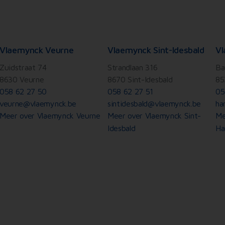
Vlaemynck Veurne
Vlaemynck Sint-Idesbald
Vl
Zuidstraat 74
Strandlaan 316
Ba
8630 Veurne
8670 Sint-Idesbald
85
058 62 27 50
058 62 27 51
05
veurne@vlaemynck.be
sintidesbald@vlaemynck.be
ha
Meer over Vlaemynck Veurne
Meer over Vlaemynck Sint-
Me
Idesbald
Ha