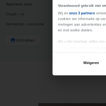
Algemene staat
Verantwoord gebruik van u
Wij en
onze 3 partners
verwer
Straat + nr
cookies om informatie op uw 
Gemeente + postcode
metingen aan advertenties en
en met welke doelen.
Afdrukken
Als u het toestaat, willen we
Informatie verzamelen
Uw apparaat identific
Lees meer over hoe uw perso
Weigeren
toestemming op elk moment wi
We gebruiken cookies om cont
websiteverkeer te analyseren
media, adverteren en analys
verstrekt of die ze hebben v