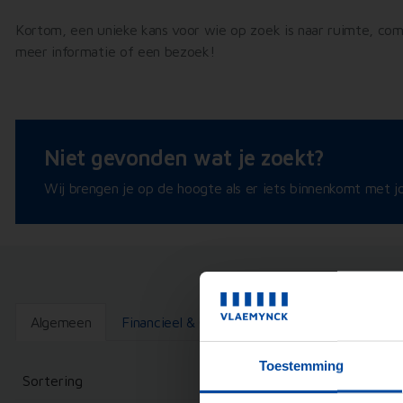
Kortom, een unieke kans voor wie op zoek is naar ruimte, co
meer informatie of een bezoek!
Niet gevonden wat je zoekt?
Wij brengen je op de hoogte als er iets binnenkomt met jo
Algemeen
Financieel & Oppervlakte
Indeling & Voor
Toestemming
Sortering