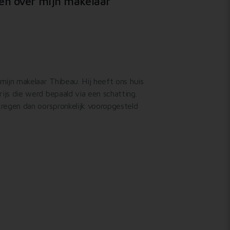
den over mijn makelaar
mijn makelaar Thibeau. Hij heeft ons huis
ijs die werd bepaald via een schatting.
egen dan oorspronkelijk vooropgesteld