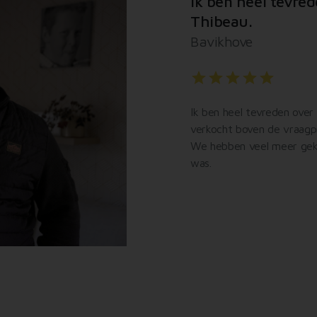
Ik ben heel tevre
Thibeau.
Bavikhove
star
star
star
star
star
Ik ben heel tevreden over 
verkocht boven de vraagpr
We hebben veel meer gekr
was.