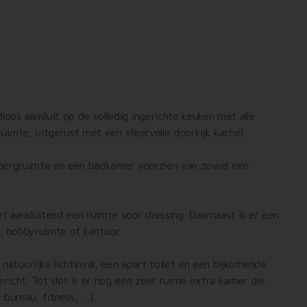
os aansluit op de volledig ingerichte keuken met alle
ruimte, uitgerust met een sfeervolle doorkijk kachel.
he bergruimte en een badkamer voorzien van zowel een
 aansluitend een ruimte voor dressing. Daarnaast is er een
e, hobbyruimte of kantoor.
tuurlijke lichtinval, een apart toilet en een bijkomende
cht. Tot slot is er nog een zeer ruime extra kamer die
 bureau, fitness, …).