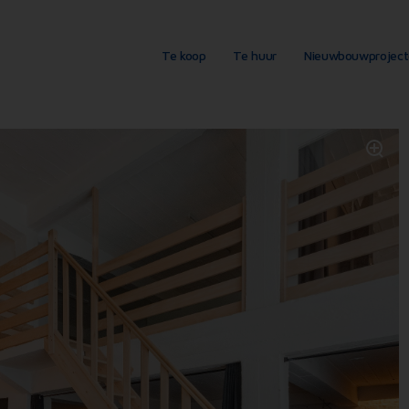
Te koop
Te huur
Nieuwbouwprojec