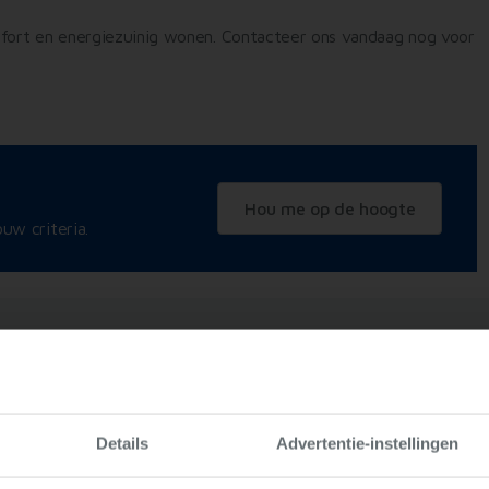
mfort en energiezuinig wonen. Contacteer ons vandaag nog voor
Hou me op de hoogte
uw criteria.
zieningen
Energie & Technisch
Juridisch
Details
Advertentie-instellingen
Woning