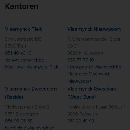
Kantoren
Vlaemynck Tielt
Vlaemynck Nieuwpoort
Sint-Janstraat 185
R. Orlentpromenade 13 bus
8700 Tielt
00.01
051 40 40 10
8620 Nieuwpoort
tielt@vlaemynck.be
058 77 77 10
Meer over Vlaemynck Tielt
nieuwpoort@vlaemynck.be
Meer over Vlaemynck
Nieuwpoort
Vlaemynck Zwevegem
Vlaemynck Roeselare
(Resida)
(West-Buro)
Vierkeerstraat 2 bus 2
Koning Albert I Laan 80 bus 1
8551 Zwevegem
8800 Roeselare
056 98 05 55
051 20 49 98
harelbeke@vlaemynck.be