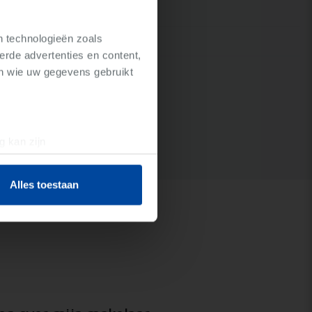
n technologieën zoals
erde advertenties en content,
en wie uw gegevens gebruikt
g kan zijn
erprinting)
t
detailgedeelte
in. U kunt uw
Alles toestaan
 media te bieden en om ons
ze partners voor social
nformatie die u aan ze heeft