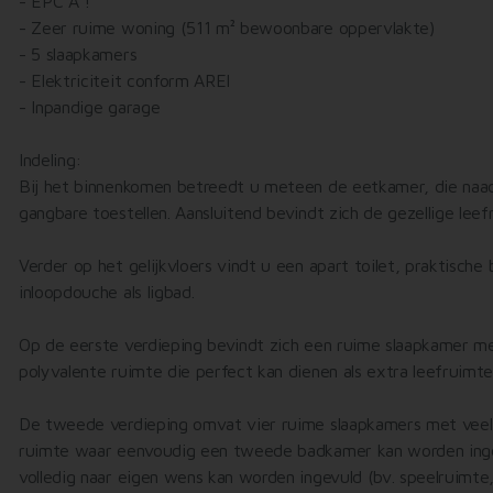
- EPC A !
- Zeer ruime woning (511 m² bewoonbare oppervlakte)
- 5 slaapkamers
- Elektriciteit conform AREI
- Inpandige garage
Indeling:
Bij het binnenkomen betreedt u meteen de eetkamer, die naadlo
gangbare toestellen. Aansluitend bevindt zich de gezellige leef
Verder op het gelijkvloers vindt u een apart toilet, praktisc
inloopdouche als ligbad.
Op de eerste verdieping bevindt zich een ruime slaapkamer met
polyvalente ruimte die perfect kan dienen als extra leefruimt
De tweede verdieping omvat vier ruime slaapkamers met veel na
ruimte waar eenvoudig een tweede badkamer kan worden ingeri
volledig naar eigen wens kan worden ingevuld (bv. speelruimte,