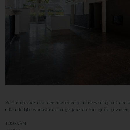
Bent u op zoek naar een uitzonderlijk ruime woning met een u
uitzonderlijke woonst met mogelijkheden voor grote gezinnen
TROEVEN: