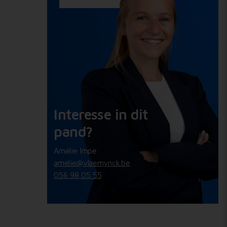
Interesse in dit
pand?
Amélie Impe
amelie@vlaemynck.be
056 98 05 55