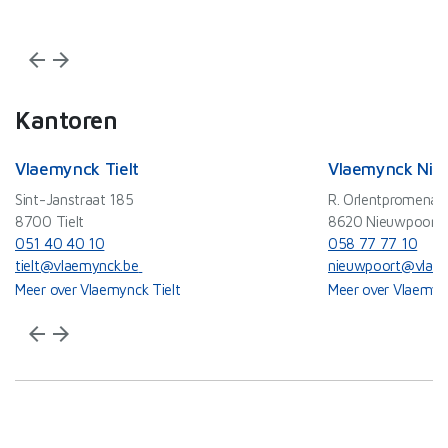
arrow_back
arrow_forward
Kantoren
Vlaemynck Tielt
Vlaemynck Nie
Sint-Janstraat 185
R. Orlentpromenad
8700 Tielt
8620 Nieuwpoort
051 40 40 10
058 77 77 10
tielt@vlaemynck.be
nieuwpoort@vlaem
Meer over Vlaemynck Tielt
Meer over Vlaemyn
arrow_back
arrow_forward