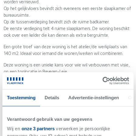
worden vernieuwd.
Op het gelijkvloers bevindt zich eveneens een eerste slaapkamer of
bureauruimte.
Op de tussenverdieping bevindt zich de ruime badkamer.
De eerste verdieping telt 4 ruime slaapkamers. De woning beschikt
ook over een kelder die kan dienen als extra bergruimte.
Een grote troef van deze woning is het atelier/de werkplaats van
140 m2. Ideaal voor iemand die wonen/werken wil combineren.
Deze woning is een unieke kans voor wie wil verbouwen met visie,
op een toplocatie in Beveren-Leie
📅 Interesse? Plan gerust een bezoek en ontdek zelf de
mogelijkheden!
Toestemming
Details
Advertentie-instellingen
Ove
ref.: LS/26022/K
UC: 20191230-0002232561-RES-1
Verantwoord gebruik van uw gegevens
Wij en
onze 3 partners
verwerken je persoonlijke
gegevens (bijv. uw IP-adres) met behulp van