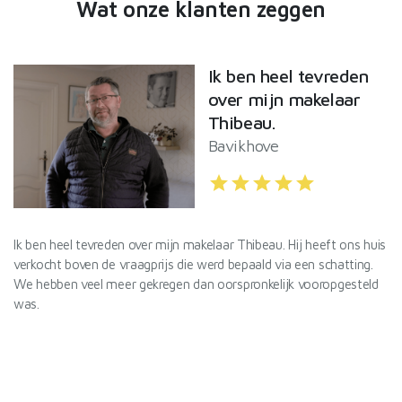
Wat onze klanten zeggen
Ik ben heel tevreden
over mijn makelaar
Thibeau.
Bavikhove
star
star
star
star
star
l
Ik ben heel tevreden over mijn makelaar Thibeau. Hij heeft ons huis
De
verkocht boven de vraagprijs die werd bepaald via een schatting.
Va
We hebben veel meer gekregen dan oorspronkelijk vooropgesteld
Id
was.
af
De
ef
Wi