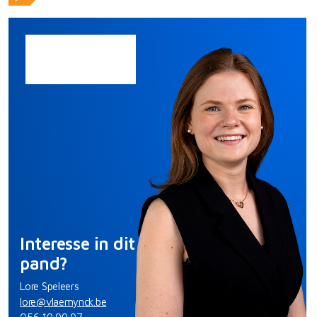
Interesse in dit
pand?
Lore Speleers
lore@vlaemynck.be