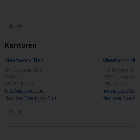
Wi
arrow_back
arrow_forward
Kantoren
Vlaemynck Tielt
Vlaemynck Nie
Sint-Janstraat 185
R. Orlentpromenad
8700 Tielt
8620 Nieuwpoort
051 40 40 10
058 77 77 10
tielt@vlaemynck.be
nieuwpoort@vlaem
Meer over Vlaemynck Tielt
Meer over Vlaemyn
arrow_back
arrow_forward