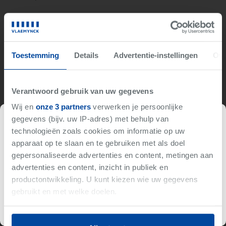
Niet gevonden wat je zoekt?
Toestemming
Details
Advertentie-instellingen
Ove
Wij brengen je op de hoogte als er iets binnenkomt met
jouw criteria.
Verantwoord gebruik van uw gegevens
Wij en
onze 3 partners
verwerken je persoonlijke
Hou me op de hoogte
gegevens (bijv. uw IP-adres) met behulp van
Verkocht
technologieën zoals cookies om informatie op uw
apparaat op te slaan en te gebruiken met als doel
gepersonaliseerde advertenties en content, metingen aan
Deze woning is reeds verkocht.
advertenties en content, inzicht in publiek en
productontwikkeling. U kunt kiezen wie uw gegevens
Gelijkaardige resultaten
gebruikt en met welke doelen.
Als u het toestaat, willen we ook graag: