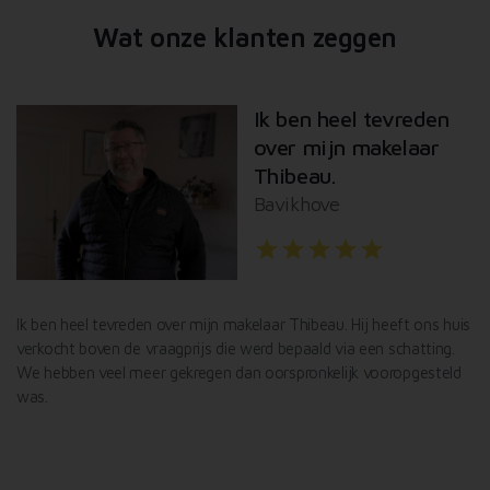
Wat onze klanten zeggen
Ik ben heel tevreden
over mijn makelaar
Thibeau.
Bavikhove
star
star
star
star
star
l
Ik ben heel tevreden over mijn makelaar Thibeau. Hij heeft ons huis
De
verkocht boven de vraagprijs die werd bepaald via een schatting.
Va
We hebben veel meer gekregen dan oorspronkelijk vooropgesteld
Id
was.
af
De
ef