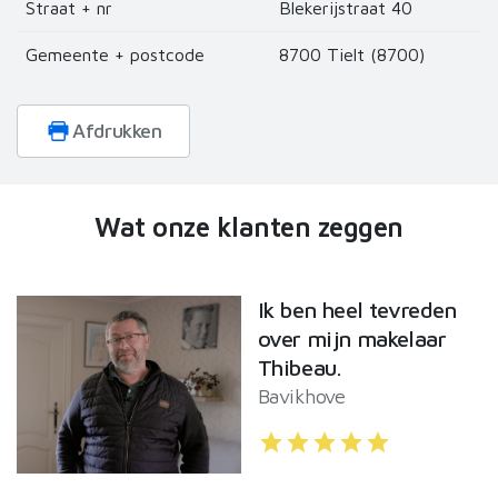
Straat + nr
Blekerijstraat 40
informatie die u aan ze heeft verstrekt of die ze hebben
verzameld op basis van uw gebruik van hun services.
Gemeente + postcode
8700 Tielt (8700)
Afdrukken
Wat onze klanten zeggen
Ik ben heel tevreden
over mijn makelaar
Thibeau.
Bavikhove
star
star
star
star
star