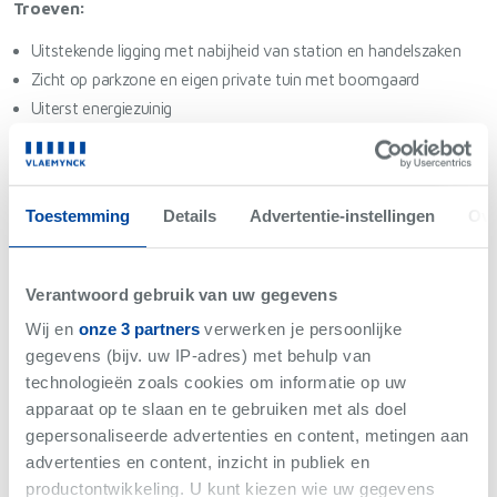
Troeven:
Uitstekende ligging met nabijheid van station en handelszaken
Zicht op parkzone en eigen private tuin met boomgaard
Uiterst energiezuinig
Geothermische warmtepompen: optimaal klimaat ganse jaar
door
Toestemming
Details
Advertentie-instellingen
Ove
Voor meer info, aarzel niet om contact op te nemen via 051/40
40 10 of per mail naar
noortje@vlaemynck.be
Verantwoord gebruik van uw gegevens
Wij en
onze 3 partners
verwerken je persoonlijke
Niet gevonden wat je zoekt?
gegevens (bijv. uw IP-adres) met behulp van
technologieën zoals cookies om informatie op uw
Wij brengen je op de hoogte als er iets binnenkomt met
apparaat op te slaan en te gebruiken met als doel
jouw criteria.
gepersonaliseerde advertenties en content, metingen aan
advertenties en content, inzicht in publiek en
Hou me op de hoogte
productontwikkeling. U kunt kiezen wie uw gegevens