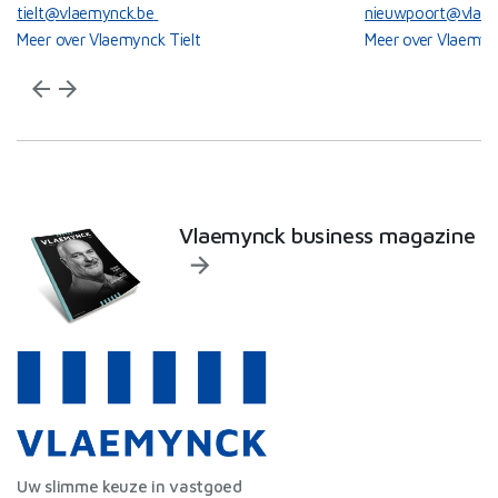
tielt@vlaemynck.be
nieuwpoort@vlaem
Meer over Vlaemynck Tielt
Meer over Vlaemyn
arrow_back
arrow_forward
Vlaemynck business magazine
Uw slimme keuze in vastgoed