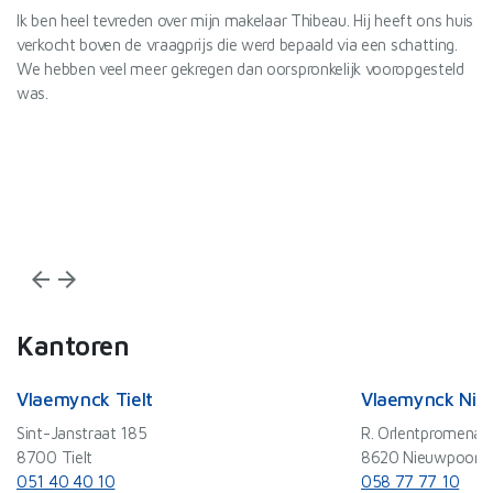
l
Ik ben heel tevreden over mijn makelaar Thibeau. Hij heeft ons huis
De
verkocht boven de vraagprijs die werd bepaald via een schatting.
Va
We hebben veel meer gekregen dan oorspronkelijk vooropgesteld
Id
was.
af
De
ef
Wi
arrow_back
arrow_forward
Kantoren
Vlaemynck Tielt
Vlaemynck Nie
Sint-Janstraat 185
R. Orlentpromenad
8700 Tielt
8620 Nieuwpoort
051 40 40 10
058 77 77 10