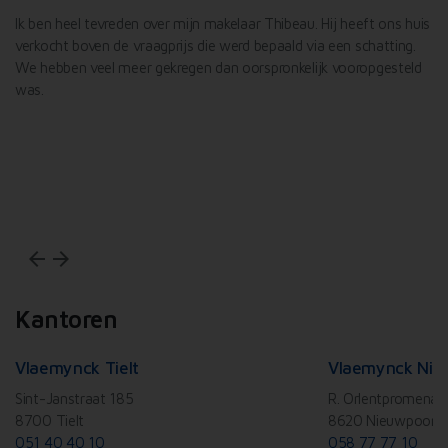
l
Ik ben heel tevreden over mijn makelaar Thibeau. Hij heeft ons huis
De
verkocht boven de vraagprijs die werd bepaald via een schatting.
Va
We hebben veel meer gekregen dan oorspronkelijk vooropgesteld
Id
was.
af
De
ef
Wi
arrow_back
arrow_forward
Kantoren
Vlaemynck Tielt
Vlaemynck Nie
Sint-Janstraat 185
R. Orlentpromenad
8700 Tielt
8620 Nieuwpoort
051 40 40 10
058 77 77 10