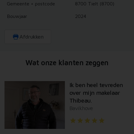
informatie die u aan ze heeft verstrekt of die ze hebben
Gemeente + postcode
8700 Tielt (8700)
verzameld op basis van uw gebruik van hun services.
Bouwjaar
2024
Afdrukken
Wat onze klanten zeggen
Ik ben heel tevreden
over mijn makelaar
Thibeau.
Bavikhove
star
star
star
star
star