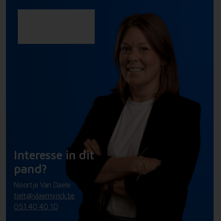
Interesse in dit
pand?
Noortje Van Daele
tielt@vlaemynck.be
051 40 40 10