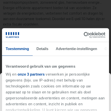
warmtepompsysteem, zonwerend glas, hernieuwbare energie...
Energie-efficiënte appartement bieden tal van voordelen. Ze
verlagen de energiekosten, verbeteren het comfort en dragen bij
aan een duurzamere toekomst. Doordat we E-peil 10 halen zijn er
extra fiscale voordelen.
Kortom, Noë is een veilige en energiezuinige thuishaven waar het
aangenaam vertoeven wordt!
Toestemming
Details
Advertentie-instellingen
Ove
Voor meer info, aarzel niet om contact op te nemen via 051/40
40 10 of per mail naar
noortje@vlaemynck.be
.
Verantwoord gebruik van uw gegevens
Wij en
onze 3 partners
verwerken je persoonlijke
Niet gevonden wat je zoekt?
gegevens (bijv. uw IP-adres) met behulp van
Verkocht
technologieën zoals cookies om informatie op uw
Wij brengen je op de hoogte als er iets binnenkomt met
apparaat op te slaan en te gebruiken met als doel
jouw criteria.
gepersonaliseerde advertenties en content, metingen aan
Deze woning is reeds verkocht.
advertenties en content, inzicht in publiek en
Hou me op de hoogte
productontwikkeling. U kunt kiezen wie uw gegevens