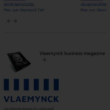
tielt@vlaemynck.be
nieuwpoort@vlaem
Meer over Vlaemynck Tielt
Meer over Vlaemyn
arrow_back
arrow_forward
Vlaemynck business magazine
Uw slimme keuze in vastgoed