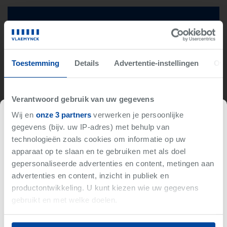
Niet gevonden wat je zoekt?
Wij brengen je op de hoogte als er iets binnenkomt met
jouw criteria.
Toestemming
Details
Advertentie-instellingen
Ove
Hou me op de hoogte
Verantwoord gebruik van uw gegevens
Wij en
onze 3 partners
verwerken je persoonlijke
Momenteel niet
gegevens (bijv. uw IP-adres) met behulp van
beschikbaar
technologieën zoals cookies om informatie op uw
apparaat op te slaan en te gebruiken met als doel
gepersonaliseerde advertenties en content, metingen aan
Deze woning is momenteel niet beschikbaar op onze
advertenties en content, inzicht in publiek en
website.
productontwikkeling. U kunt kiezen wie uw gegevens
gebruikt en met welke doelen.
Algemeen
Financieel & Oppervlakte
Gelijkaardige resultaten
Als u het toestaat, willen we ook graag: