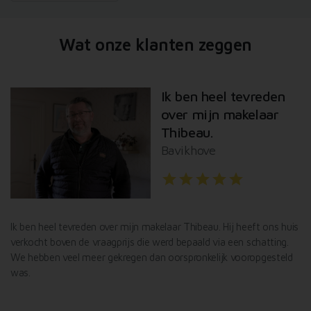
Wat onze klanten zeggen
Ik ben heel tevreden
over mijn makelaar
Thibeau.
Bavikhove
star
star
star
star
star
l
Ik ben heel tevreden over mijn makelaar Thibeau. Hij heeft ons huis
De
verkocht boven de vraagprijs die werd bepaald via een schatting.
Va
We hebben veel meer gekregen dan oorspronkelijk vooropgesteld
Id
was.
af
De
ef