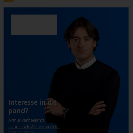
Interesse in dit
pand?
Arthur Vanhaerents
sintidesbald@vlaemynck.be