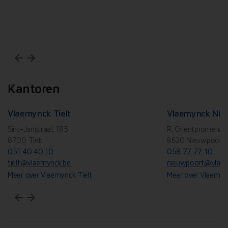
Wi
arrow_back
arrow_forward
Kantoren
Vlaemynck Tielt
Vlaemynck Nie
Sint-Janstraat 185
R. Orlentpromenad
8700 Tielt
8620 Nieuwpoort
051 40 40 10
058 77 77 10
tielt@vlaemynck.be
nieuwpoort@vlaem
Meer over Vlaemynck Tielt
Meer over Vlaemyn
arrow_back
arrow_forward