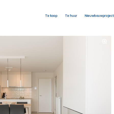
Te koop
Te huur
Nieuwbouwprojec