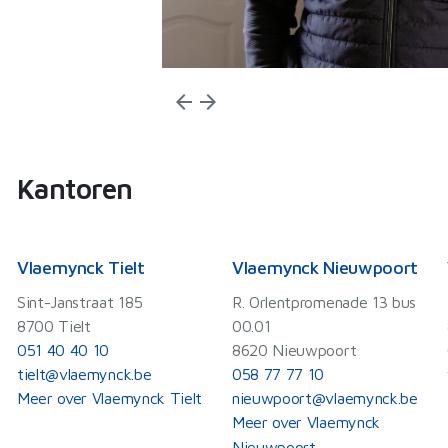
arrow_back
arrow_forward
Kantoren
Vlaemynck Tielt
Vlaemynck Nieuwpoort
Sint-Janstraat 185
R. Orlentpromenade 13 bus
8700 Tielt
00.01
051 40 40 10
8620 Nieuwpoort
tielt@vlaemynck.be
058 77 77 10
Meer over Vlaemynck Tielt
nieuwpoort@vlaemynck.be
Meer over Vlaemynck
Nieuwpoort