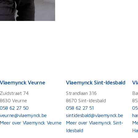
Vlaemynck Veurne
Vlaemynck Sint-Idesbald
Vl
Zuidstraat 74
Strandlaan 316
Ba
8630 Veurne
8670 Sint-Idesbald
85
058 62 27 50
058 62 27 51
05
veurne@vlaemynck.be
sintidesbald@vlaemynck.be
ha
Meer over Vlaemynck Veurne
Meer over Vlaemynck Sint-
Me
Idesbald
Ha