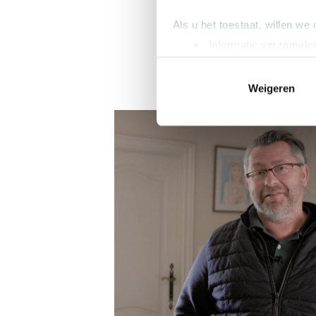
Als u het toestaat, willen we
Informatie verzamelen
Uw apparaat identific
Lees meer over hoe uw perso
Weigeren
toestemming op elk moment wi
kocht
We gebruiken cookies om cont
websiteverkeer te analyseren
media, adverteren en analys
verstrekt of die ze hebben v
gen we een acht-tal
ng werd meteen
ciënt!