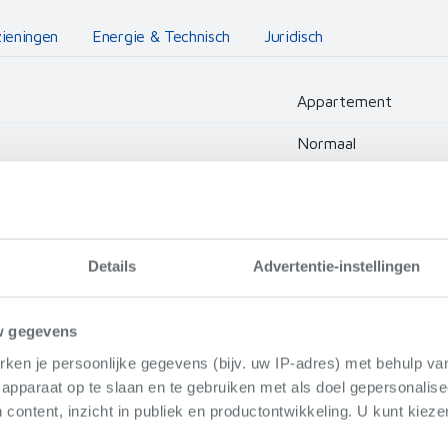
zieningen
Energie & Technisch
Juridisch
Appartement
Normaal
Albert I laan 37
8620 Nieuwpoort
Details
Advertentie-instellingen
2024
w gegevens
ken je persoonlijke gegevens (bijv. uw IP-adres) met behulp va
apparaat op te slaan en te gebruiken met als doel gepersonalise
 content, inzicht in publiek en productontwikkeling. U kunt kiez