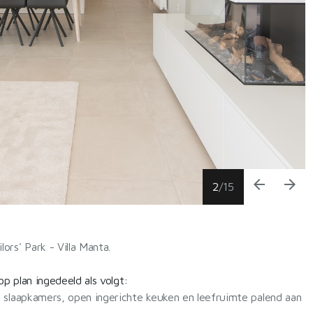
arrow_back
arrow_forward
2
/
15
rs' Park - Villa Manta.
 plan ingedeeld als volgt:
 slaapkamers, open ingerichte keuken en leefruimte palend aan