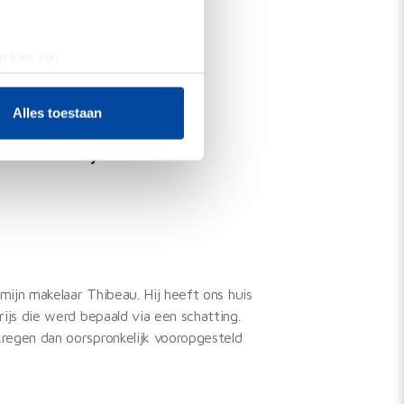
g kan zijn
erprinting)
t
detailgedeelte
in. U kunt uw
Alles toestaan
den over mijn makelaar
 media te bieden en om ons
ze partners voor social
nformatie die u aan ze heeft
mijn makelaar Thibeau. Hij heeft ons huis
ijs die werd bepaald via een schatting.
egen dan oorspronkelijk vooropgesteld