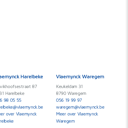
aemynck Harelbeke
Vlaemynck Waregem
vikhoofsestraat 87
Keukeldam 31
31 Harelbeke
8790 Waregem
6 98 05 55
056 19 99 97
relbeke@vlaemynck.be
waregem@vlaemynck.be
er over Vlaemynck
Meer over Vlaemynck
relbeke
Waregem