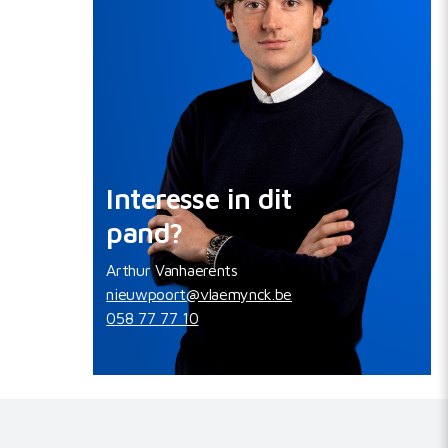
Interesse in dit
pand?
Arthur Vanhaerents
nieuwpoort@vlaemynck.be
058 77 77 10