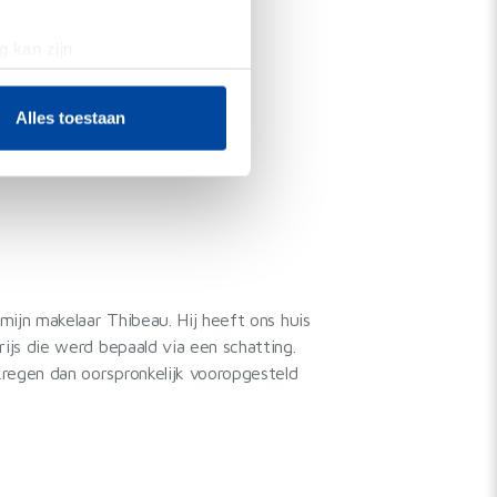
g kan zijn
erprinting)
t
detailgedeelte
in. U kunt uw
Alles toestaan
den over mijn makelaar
 media te bieden en om ons
ze partners voor social
nformatie die u aan ze heeft
mijn makelaar Thibeau. Hij heeft ons huis
ijs die werd bepaald via een schatting.
egen dan oorspronkelijk vooropgesteld