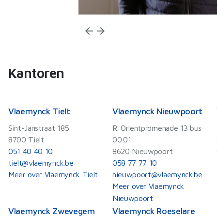
arrow_back
arrow_forward
Kantoren
Vlaemynck Tielt
Vlaemynck Nieuwpoort
Sint-Janstraat 185
R. Orlentpromenade 13 bus
8700 Tielt
00.01
051 40 40 10
8620 Nieuwpoort
tielt@vlaemynck.be
058 77 77 10
Meer over Vlaemynck Tielt
nieuwpoort@vlaemynck.be
Meer over Vlaemynck
Nieuwpoort
Vlaemynck Zwevegem
Vlaemynck Roeselare