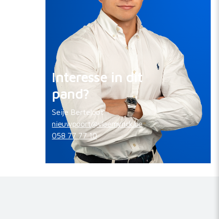
Interesse in dit
pand?
Seije Berteloot
nieuwpoort@vlaemynck.be
058 77 77 10