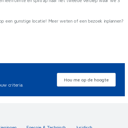
n leefruimte en spiltrap naar het tweede verdiep waar we 3
 op een gunstige locatie! Meer weten of een bezoek inplannen?
Hou me op de hoogte
uw criteria.
zieningen
Energie & Technisch
Juridisch