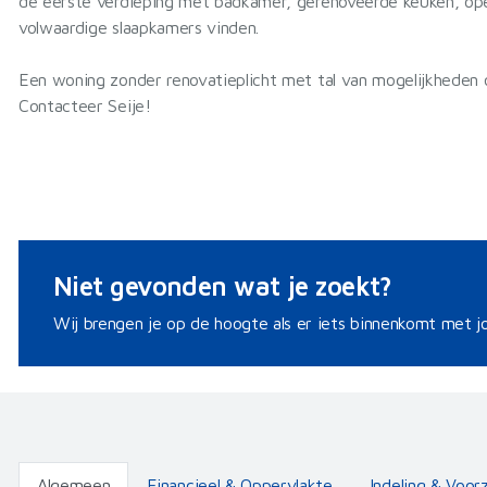
de eerste verdieping met badkamer, gerenoveerde keuken, ope
volwaardige slaapkamers vinden.
Een woning zonder renovatieplicht met tal van mogelijkheden
Contacteer Seije!
Niet gevonden wat je zoekt?
Wij brengen je op de hoogte als er iets binnenkomt met jo
Algemeen
Financieel & Oppervlakte
Indeling & Voor