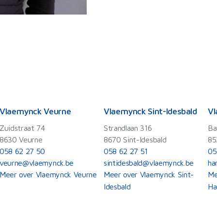
Vlaemynck Veurne
Vlaemynck Sint-Idesbald
Vl
Zuidstraat 74
Strandlaan 316
Ba
8630 Veurne
8670 Sint-Idesbald
85
058 62 27 50
058 62 27 51
05
veurne@vlaemynck.be
sintidesbald@vlaemynck.be
ha
Meer over Vlaemynck Veurne
Meer over Vlaemynck Sint-
Me
Idesbald
Ha