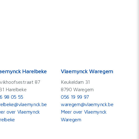
aemynck Harelbeke
Vlaemynck Waregem
vikhoofsestraat 87
Keukeldam 31
31 Harelbeke
8790 Waregem
6 98 05 55
056 19 99 97
relbeke@vlaemynck.be
waregem@vlaemynck.be
er over Vlaemynck
Meer over Vlaemynck
relbeke
Waregem