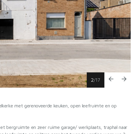
arrow_back
arrow_forward
2
/
17
lkerke met gerenoveerde keuken, open leefruimte en op
met bergruimte en zeer ruime garage/ werkplaats, traphal naar