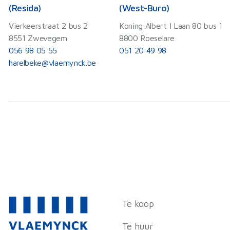
(Resida)
(West-Buro)
Vierkeerstraat 2 bus 2
Koning Albert I Laan 80 bus 1
8551 Zwevegem
8800 Roeselare
056 98 05 55
051 20 49 98
harelbeke@vlaemynck.be
Te koop
Te huur