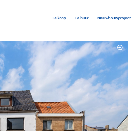
Te koop
Te huur
Nieuwbouwprojec