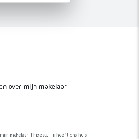
 media te bieden en om ons
ze partners voor social
nformatie die u aan ze heeft
den over mijn makelaar
mijn makelaar Thibeau. Hij heeft ons huis