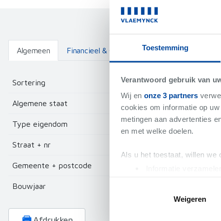
Toestemming
Algemeen
Financieel & Oppervlakte
Indeling & Voor
Verantwoord gebruik van u
Sortering
Wij en
onze 3 partners
verwer
Algemene staat
cookies om informatie op uw 
metingen aan advertenties en
Type eigendom
en met welke doelen.
Straat + nr
Als u het toestaat, willen we
Gemeente + postcode
Informatie verzamelen
Uw apparaat identific
Bouwjaar
Lees meer over hoe uw perso
Weigeren
toestemming op elk moment wi
Afdrukken