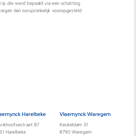
ijs die werd bepaald via een schatting.
egen dan oorspronkelijk vooropgesteld
aemynck Harelbeke
Vlaemynck Waregem
vikhoofsestraat 87
Keukeldam 31
31 Harelbeke
8790 Waregem