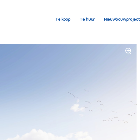
Te koop
Te huur
Nieuwbouwprojec