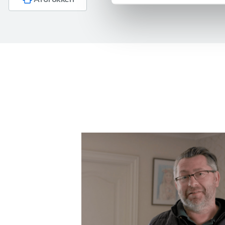
We gebruiken cookies om cont
websiteverkeer te analyseren
media, adverteren en analys
verstrekt of die ze hebben v
kocht
gen we een acht-tal
ng werd meteen