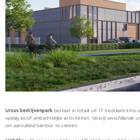
Ursus bedrijvenpark
bestaat in totaal uit 17 modulaire kmo u
opslag en/of ambachtelijke activiteiten, terwijl verschillende
om aanvullend kantoor te creëren.