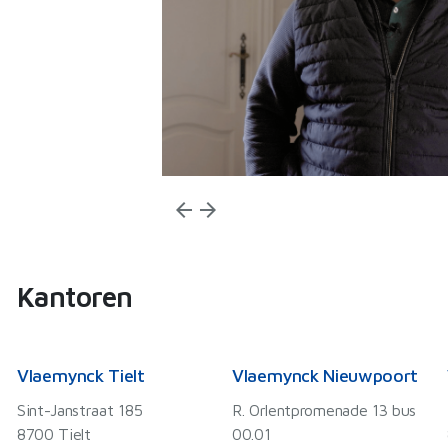
ciënt!
arrow_back
arrow_forward
Kantoren
Vlaemynck Tielt
Vlaemynck Nieuwpoort
Sint-Janstraat 185
R. Orlentpromenade 13 bus
8700 Tielt
00.01