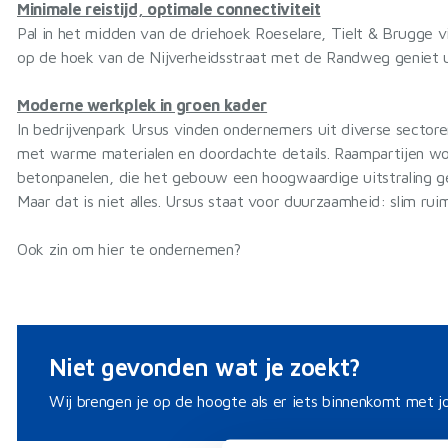
Minimale reistijd, optimale connectiviteit
Pal in het midden van de driehoek Roeselare, Tielt & Brugge v
op de hoek van de Nijverheidsstraat met de Randweg geniet u v
Moderne werkplek in groen kader
In bedrijvenpark Ursus vinden ondernemers uit diverse sectore
met warme materialen en doordachte details. Raampartijen wo
betonpanelen, die het gebouw een hoogwaardige uitstraling g
Maar dat is niet alles. Ursus staat voor duurzaamheid: slim ru
Ook zin om hier te ondernemen?
Niet gevonden wat je zoekt?
Wij brengen je op de hoogte als er iets binnenkomt met jo