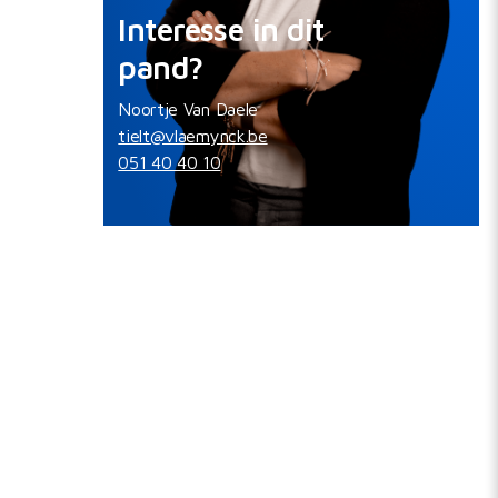
Interesse in dit
pand?
Noortje Van Daele
tielt@vlaemynck.be
051 40 40 10