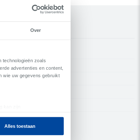
Over
n technologieën zoals
erde advertenties en content,
en wie uw gegevens gebruikt
g kan zijn
erprinting)
t
detailgedeelte
in. U kunt uw
Alles toestaan