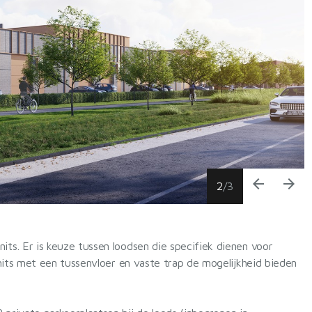
arrow_back
arrow_forward
2
/
3
nits. Er is keuze tussen loodsen die specifiek dienen voor
 units met een tussenvloer en vaste trap de mogelijkheid bieden