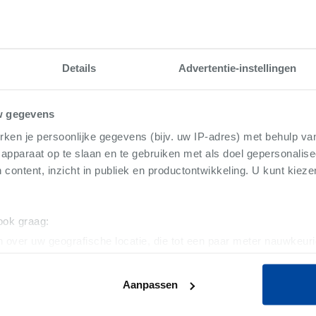
Details
Advertentie-instellingen
zieningen
Juridisch
w gegevens
Industrie
ken je persoonlijke gegevens (bijv. uw IP-adres) met behulp va
Te renoveren
apparaat op te slaan en te gebruiken met als doel gepersonalise
 content, inzicht in publiek en productontwikkeling. U kunt kiez
Verkoop
Nijverheidsstraat 36
 ook graag:
8760 Meulebeke
 over uw geografische locatie, die tot een paar meter nauwkeuri
eren door het actief te scannen op specifieke eigenschappen (fing
2025
onlijke gegevens worden verwerkt en stel uw voorkeuren in he
Aanpassen
jzigen of intrekken in de Cookieverklaring.