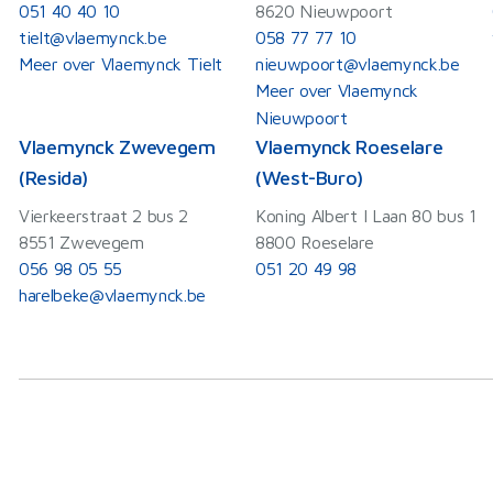
051 40 40 10
8620 Nieuwpoort
tielt@vlaemynck.be
058 77 77 10
Meer over Vlaemynck Tielt
nieuwpoort@vlaemynck.be
Meer over Vlaemynck
Nieuwpoort
Vlaemynck Zwevegem
Vlaemynck Roeselare
(Resida)
(West-Buro)
Vierkeerstraat 2 bus 2
Koning Albert I Laan 80 bus 1
8551 Zwevegem
8800 Roeselare
056 98 05 55
051 20 49 98
harelbeke@vlaemynck.be