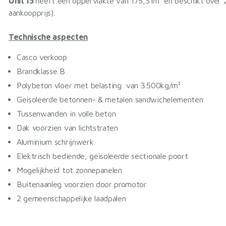
Unit 15
heeft een oppervlakte van 175,31m² en beschikt over 2 
aankoopprijs).
Technische aspecten
Casco verkoop
Brandklasse B
Polybeton vloer met belasting van 3.500kg/m²
Geïsoleerde betonnen- & metalen sandwichelementen
Tussenwanden in volle beton
Dak voorzien van lichtstraten
Aluminium schrijnwerk
Elektrisch bediende, geïsoleerde sectionale poort
Mogelijkheid tot zonnepanelen
Buitenaanleg voorzien door promotor
2 gemeenschappelijke laadpalen