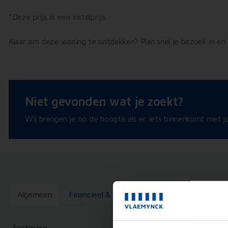
*Deze prijs is een instelprijs.
Klaar om deze woning te ontdekken? Plan snel je bezoek in en
Niet gevonden wat je zoekt?
Wij brengen je op de hoogte als er iets binnenkomt met jo
Algemeen
Financieel & Oppervlakte
Indeling & Voor
Sortering