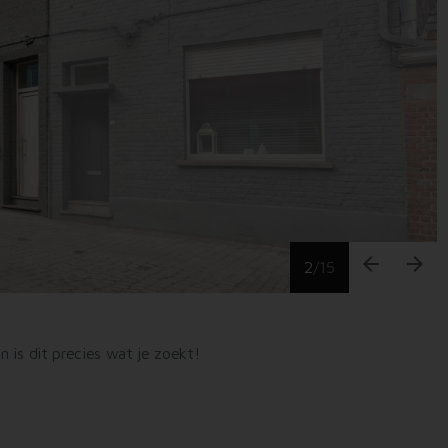
arrow_back
arrow_forward
2
/
15
 is dit precies wat je zoekt!