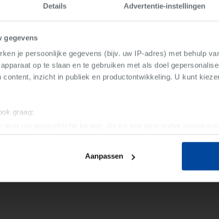
Details
Advertentie-instellingen
Instapkla
Verkocht
w gegevens
Rijwonin
ken je persoonlijke gegevens (bijv. uw IP-adres) met behulp va
Deze woning is reeds verkocht.
Zwinstra
apparaat op te slaan en te gebruiken met als doel gepersonalise
 content, inzicht in publiek en productontwikkeling. U kunt kiez
8510 Kor
Gelijkaardige resultaten
2024
 ook graag:
 over uw geografische locatie, die tot een paar meter nauwkeuri
eren door het actief te scannen op specifieke eigenschappen (fing
onlijke gegevens worden verwerkt en stel uw voorkeuren in he
Aanpassen
jzigen of intrekken in de Cookieverklaring.
ent en advertenties te personaliseren, om functies voor social
. Ook delen we informatie over uw gebruik van onze site met on
e. Deze partners kunnen deze gegevens combineren met andere i