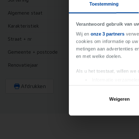
Toestemming
Algemene staat
Verantwoord gebruik van u
Karakteristiek
Wij en
onze 3 partners
verwer
Straat + nr
cookies om informatie op uw 
metingen aan advertenties en
Gemeente + postcode
en met welke doelen.
Renovatiejaar
Als u het toestaat, willen we
Informatie verzamelen
Afdrukken
Uw apparaat identific
Lees meer over hoe uw perso
Weigeren
toestemming op elk moment wi
We gebruiken cookies om cont
websiteverkeer te analyseren
media, adverteren en analys