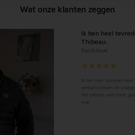
erzameld op basis van uw gebruik van hun services.
Wat onze klanten zeggen
Ik ben heel tevre
Thibeau.
Bavikhove
star
star
star
star
star
Ik ben heel tevreden over 
verkocht boven de vraagpr
We hebben veel meer gekr
was.