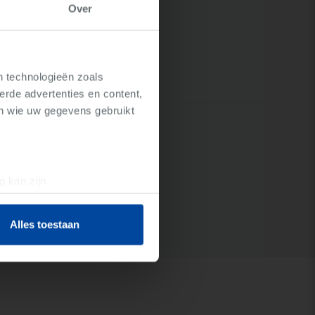
Over
ar
g
n technologieën zoals
at 9
erde advertenties en content,
en wie uw gegevens gebruikt
trijk
g kan zijn
erprinting)
t
detailgedeelte
in. U kunt uw
Alles toestaan
 media te bieden en om ons
ze partners voor social
nformatie die u aan ze heeft