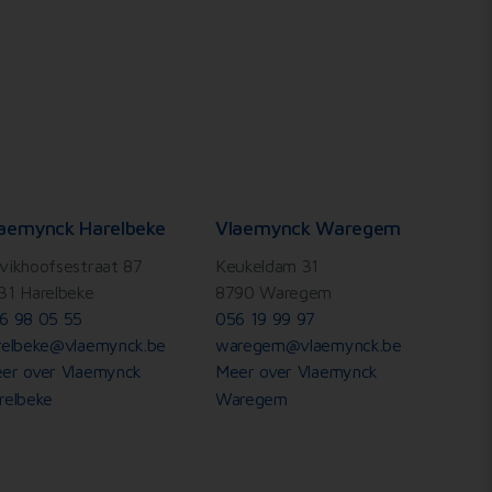
aemynck Harelbeke
Vlaemynck Waregem
vikhoofsestraat 87
Keukeldam 31
31 Harelbeke
8790 Waregem
6 98 05 55
056 19 99 97
relbeke@vlaemynck.be
waregem@vlaemynck.be
er over Vlaemynck
Meer over Vlaemynck
relbeke
Waregem