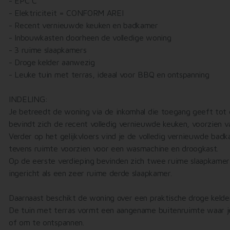
- EPC C
- Elektriciteit = CONFORM AREI
- Recent vernieuwde keuken en badkamer
- Inbouwkasten doorheen de volledige woning
- 3 ruime slaapkamers
- Droge kelder aanwezig
- Leuke tuin met terras, ideaal voor BBQ en ontspanning
INDELING:
Je betreedt de woning via de inkomhal die toegang geeft tot d
bevindt zich de recent volledig vernieuwde keuken, voorzien va
Verder op het gelijkvloers vind je de volledig vernieuwde badk
tevens ruimte voorzien voor een wasmachine en droogkast.
Op de eerste verdieping bevinden zich twee ruime slaapkamers.
ingericht als een zeer ruime derde slaapkamer.
Daarnaast beschikt de woning over een praktische droge kelder,
De tuin met terras vormt een aangename buitenruimte waar j
of om te ontspannen.