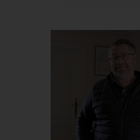
verstrekt of die ze hebben v
kocht
gen we een acht-tal
ng werd meteen
ciënt!