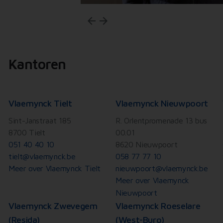
arrow_back
arrow_forward
Kantoren
Vlaemynck Tielt
Vlaemynck Nieuwpoort
Sint-Janstraat 185
R. Orlentpromenade 13 bus
8700 Tielt
00.01
051 40 40 10
8620 Nieuwpoort
tielt@vlaemynck.be
058 77 77 10
Meer over Vlaemynck Tielt
nieuwpoort@vlaemynck.be
Meer over Vlaemynck
Nieuwpoort
Vlaemynck Zwevegem
Vlaemynck Roeselare
(Resida)
(West-Buro)