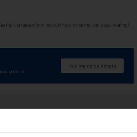
 laat je verrassen door de ruimte en charme van deze woning!
Hou me op de hoogte
uw criteria.
zieningen
Energie & Technisch
Juridisch
Woning