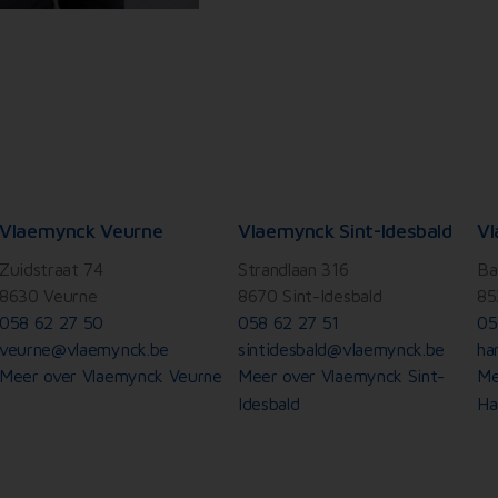
Vlaemynck Veurne
Vlaemynck Sint-Idesbald
Vl
Zuidstraat 74
Strandlaan 316
Ba
8630 Veurne
8670 Sint-Idesbald
85
058 62 27 50
058 62 27 51
05
veurne@vlaemynck.be
sintidesbald@vlaemynck.be
ha
Meer over Vlaemynck Veurne
Meer over Vlaemynck Sint-
Me
Idesbald
Ha