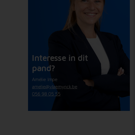
Interesse in dit
pand?
Amélie Impe
amelie@vlaemynck.be
056 98 05 55