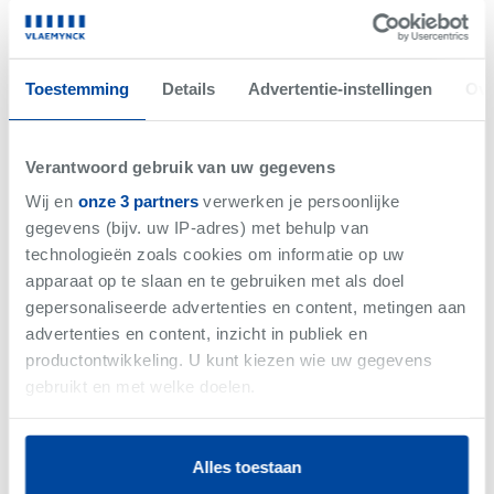
Net gemist
VERKOCHT
Toestemming
Details
Advertentie-instellingen
Ove
Verantwoord gebruik van uw gegevens
Wij en
onze 3 partners
verwerken je persoonlijke
gegevens (bijv. uw IP-adres) met behulp van
technologieën zoals cookies om informatie op uw
apparaat op te slaan en te gebruiken met als doel
gepersonaliseerde advertenties en content, metingen aan
advertenties en content, inzicht in publiek en
productontwikkeling. U kunt kiezen wie uw gegevens
-
Woning
gebruikt en met welke doelen.
Als u het toestaat, willen we ook graag:
Alles toestaan
Informatie verzamelen over uw geografische
Vlaemynck business magazine