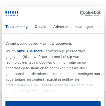
Niet gevonden wat je zoekt?
Wij brengen je op de hoogte als er iets binnenkomt met
Toestemming
Details
Advertentie-instellingen
Ove
jouw criteria.
Hou me op de hoogte
Verantwoord gebruik van uw gegevens
Wij en
onze 3 partners
verwerken je persoonlijke
gegevens (bijv. uw IP-adres) met behulp van
technologieën zoals cookies om informatie op uw
apparaat op te slaan en te gebruiken met als doel
gepersonaliseerde advertenties en content, metingen aan
advertenties en content, inzicht in publiek en
productontwikkeling. U kunt kiezen wie uw gegevens
gebruikt en met welke doelen.
Algemeen
Financieel & Oppervlakte
Als u het toestaat, willen we ook graag: