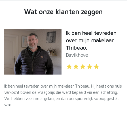
Wat onze klanten zeggen
Ik ben heel tevreden
over mijn makelaar
Thibeau.
Bavikhove
star
star
star
star
star
l
Ik ben heel tevreden over mijn makelaar Thibeau. Hij heeft ons huis
De
verkocht boven de vraagprijs die werd bepaald via een schatting.
Va
We hebben veel meer gekregen dan oorspronkelijk vooropgesteld
Id
was.
af
De
ef