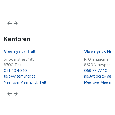
Wi
arrow_back
arrow_forward
Kantoren
Vlaemynck Tielt
Vlaemynck Nie
Sint-Janstraat 185
R. Orlentpromenad
8700 Tielt
8620 Nieuwpoort
051 40 40 10
058 77 77 10
tielt@vlaemynck.be
nieuwpoort@vlaem
Meer over Vlaemynck Tielt
Meer over Vlaemyn
arrow_back
arrow_forward