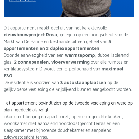
Dit appartement maakt deel uit van het karaktervolle
nieuwbouwproject Rosa
, gelegen op een boogscheut van de
Markt van De Panne en bestaande uit een geheel van
5
appartementen en 2 duplexappartementen
.
Door de aanwezigheid van een
warmtepomp
, dubbel isolerend
glas,
2 zonnepanelen
,
vloerverwarming
over alle ruimtes en
ventilatiesysteem D wordt een E-peil behaald van
maximaal
E30
.
De residentie is voorzien van
3 autostaanplaatsen
op de
gelijkvloerse verdieping die vrijblijvend kunnen aangekocht worden.
Het appartement bevindt zich op de tweede verdieping en werd op
plan ingedeeld als volgt:
Inkom met berging en apart toilet, open en ingerichte keuken,
woonkamer met aanpalend noordoostgericht terras en een
slaapkamer met bijhorende douchekamer en aanpalend
zuidwestgericht terras.