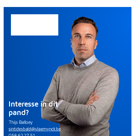
Interesse in dit
pand?
Thijs Balloey
sintidesbald@vlaemynck.be
058 62 27 51