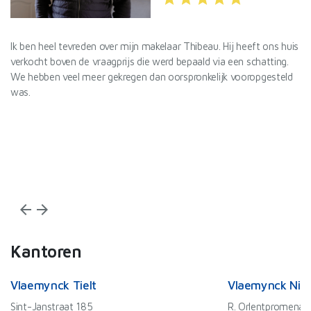
l
Ik ben heel tevreden over mijn makelaar Thibeau. Hij heeft ons huis
De
verkocht boven de vraagprijs die werd bepaald via een schatting.
Va
We hebben veel meer gekregen dan oorspronkelijk vooropgesteld
Id
was.
af
De
ef
Wi
arrow_back
arrow_forward
Kantoren
Vlaemynck Tielt
Vlaemynck Nie
Sint-Janstraat 185
R. Orlentpromenad