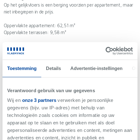
Op het gelijkvloers is een berging voorzien per appartement, maar
niet inbegrepen in de prijs.
Oppervlakte appartement: 62,51 m²
Oppervlakte terrassen: 9,58 m²
Wens je meer informatie over het project en alle
voorziene
afwerkingen
die beschreven staan in het lastenboek? Neem
gerust vrijblijvend contact met ons op.
Toestemming
Details
Advertentie-instellingen
Ove
Niet gevonden wat je zoekt?
Verantwoord gebruik van uw gegevens
Wij brengen je op de hoogte als er iets binnenkomt met
Wij en
onze 3 partners
verwerken je persoonlijke
jouw criteria.
gegevens (bijv. uw IP-adres) met behulp van
technologieën zoals cookies om informatie op uw
apparaat op te slaan en te gebruiken met als doel
Hou me op de hoogte
gepersonaliseerde advertenties en content, metingen aan
advertenties en content, inzicht in publiek en