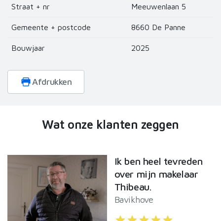
partners kunnen deze gegevens combineren met andere
Straat + nr
Meeuwenlaan 5
informatie die u aan ze heeft verstrekt of die ze hebben
Gemeente + postcode
8660 De Panne
verzameld op basis van uw gebruik van hun services.
Bouwjaar
2025
Afdrukken
Wat onze klanten zeggen
Ik ben heel tevreden
over mijn makelaar
Thibeau.
Bavikhove
star
star
star
star
star