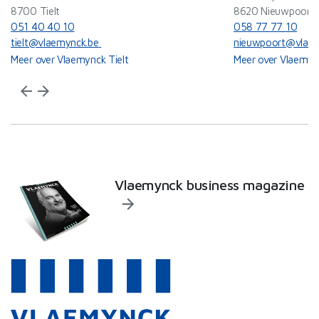
8700 Tielt
8620 Nieuwpoort
051 40 40 10
058 77 77 10
tielt@vlaemynck.be
nieuwpoort@vlaem
Meer over Vlaemynck Tielt
Meer over Vlaemyn
arrow_back
arrow_forward
Vlaemynck business magazine